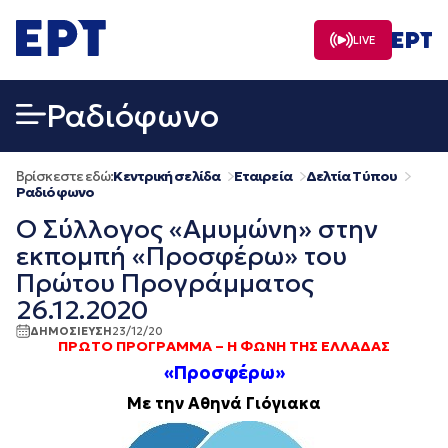
Μετάβαση
σε
LIVE
περιεχόμενο
Ραδιόφωνο
Βρίσκεστε εδώ:
Κεντρική σελίδα
Εταιρεία
Δελτία Τύπου
Ραδιόφωνο
Ο Σύλλογος «Αμυμώνη» στην
εκπομπή «Προσφέρω» του
Πρώτου Προγράμματος
26.12.2020
ΔΗΜΟΣΙΕΥΣΗ
23/12/20
ΠΡΩΤΟ ΠΡΟΓΡΑΜΜΑ – Η ΦΩΝΗ ΤΗΣ ΕΛΛΑΔΑΣ
«Προσφέρω»
Με την Αθηνά Γιόγιακα