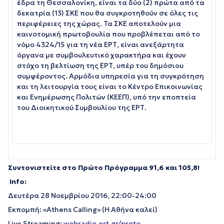
έδρα τη Θεσσαλονίκη, είναι τα δύο (2) πρώτα από τα
δεκατρία (13) ΣΚΕ που θα συγκροτηθούν σε όλες τις
περιφέρειες της χώρας. Τα ΣΚΕ αποτελούν μια
καινοτομική πρωτοβουλία που προβλέπεται από το
νόμο 4324/15 για τη νέα ΕΡΤ, είναι ανεξάρτητα
όργανα με συμβουλευτικό χαρακτήρα και έχουν
στόχο τη βελτίωση της ΕΡΤ, υπέρ του δημόσιου
συμφέροντος. Αρμόδια υπηρεσία για τη συγκρότηση
και τη λειτουργία τους είναι το Κέντρο Επικοινωνίας
και Ενημέρωσης Πολιτών (ΚΕΕΠ), υπό την εποπτεία
του Διοικητικού Συμβουλίου της ΕΡΤ.
Συντονιστείτε στο Πρώτο Πρόγραμμα 91,6 και 105,8!
Info
:
Δευτέρα 28 Νοεμβρίου 2016, 22:00-24:00
Εκπομπή: «Athens Calling» (Η Αθήνα καλεί)
Live Streaming:
webradio.ert.gr/proto