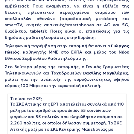
εμβέλειας); Ποια αναμένεται να είναι η εξέλιξη της
θέασης τηλεοπτικού περιεχομένου διαμέσου των
«πολλαπλών οθονών» (παραδοσιακή μετάδοση και
smartTV, κινητές συσκευές/smartphones σε 4G και 5G,
διαδίκτυο, tablets); Ποιες είναι οι επιπτώσεις για τις
δημόσιες ραδιοτηλεοράσεις στην Ευρώπη;
Τηλεφωνική παρέμβαση στην εκπομπή θα κάνει ο
Γιώργος
Πλειός
, καθηγητής ΜΜΕ στο ΕΚΠΑ και μέλος του Νέου
Εθνικού Συμβουλίου Ραδιοτηλεόρασης.
Στο δεύτερο μέρος της εκπομπής, ο Γενικός Γραμματέας
Τηλεπικοινωνιών και Ταχυδρομείων
Βασίλης Μαγκλάρας,
μιλάει για την ανάπτυξη της ευρυζωνικότητας υψηλού
εύρους 100 Mbps και την ευρωπαϊκή πολιτική.
Τι είναι τα ΣΚΕ;
Το ΣΚΕ Αττικής της ΕΡΤ αποτελείται συνολικά από 110
μέλη με ίσο αριθμό εκπροσώπων 55 κοινωνικών
φορέων και 55 πολιτών που κληρώθηκαν ανάμεσα σε
2.260 πολίτες, οι οποίοι δήλωσαν συμμετοχή. Το ΣΚΕ
Αττικής μαζί με το ΣΚΕ Κεντρικής Μακεδονίας με