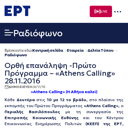
Μετάβαση
σε
LIVE
περιεχόμενο
Ραδιόφωνο
Βρίσκεστε εδώ:
Κεντρική σελίδα
Εταιρεία
Δελτία Τύπου
Ραδιόφωνο
Ορθή επανάληψη -Πρώτο
Πρόγραμμα – «Athens Calling»
28.11.2016
ΔΗΜΟΣΙΕΥΣΗ
28/11/16
«Athens Calling» (Η Αθήνα καλεί)
Κάθε
Δευτέρα
στις
10 με 12 το βράδυ,
στο πλαίσιο της
εκπομπής του Πρώτου Προγράμματος
«
Athens
Calling
»,
ο
Περικλής Βασιλόπουλος
με τη συνεργασία της
Επιτροπής Κοινωνικής Ευθύνης
και του Κέντρου
Επικοινωνίας Ενημέρωσης Πολιτών
(ΚΕΕΠ) της ΕΡΤ,