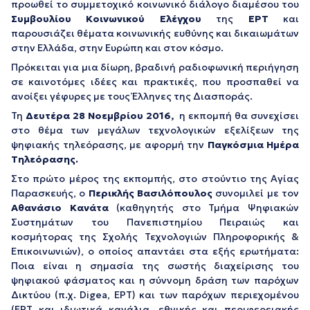
προωθεί το συμμετοχικό κοινωνικό διάλογο διαμέσου του
Συμβουλίου Κοινωνικού Ελέγχου
της
ΕΡΤ
και
παρουσιάζει θέματα κοινωνικής ευθύνης και δικαιωμάτων
στην Ελλάδα, στην Ευρώπη και στον κόσμο.
Πρόκειται για μια δίωρη, βραδινή ραδιοφωνική περιήγηση
σε καινοτόμες ιδέες και πρακτικές, που προσπαθεί να
ανοίξει γέφυρες με τους Έλληνες της Διασποράς.
Τη
Δευτέρα 28 Νοεμβρίου 2016,
η εκπομπή θα συνεχίσει
στο θέμα των μεγάλων τεχνολογικών εξελίξεων της
ψηφιακής τηλεόρασης, με αφορμή την
Παγκόσμια Ημέρα
Τηλεόρασης.
Στο πρώτο μέρος της εκπομπής, στο στούντιο της Αγίας
Παρασκευής, ο
Περικλής Βασιλόπουλος
συνομιλεί με τον
Αθανάσιο Κανάτα
(καθηγητής στο Τμήμα Ψηφιακών
Συστημάτων του Πανεπιστημίου Πειραιώς και
κοσμήτορας της Σχολής Τεχνολογιών Πληροφορικής &
Επικοινωνιών), ο οποίος απαντάει στα εξής ερωτήματα:
Ποια είναι η σημασία της σωστής διαχείρισης του
ψηφιακού φάσματος και η σύννομη δράση των παρόχων
Δικτύου (π.χ. Digea, ΕΡΤ) και των παρόχων περιεχομένου
(ΕΡΤ και ιδιωτικά κανάλια, εθνικής και περιφερειακής