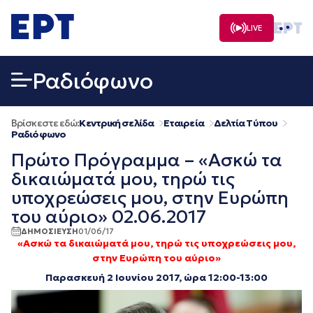
Μετάβαση
σε
LIVE
περιεχόμενο
Ραδιόφωνο
Βρίσκεστε εδώ:
Κεντρική σελίδα
Εταιρεία
Δελτία Τύπου
Ραδιόφωνο
Πρώτο Πρόγραμμα – «Ασκώ τα
δικαιώματά μου, τηρώ τις
υποχρεώσεις μου, στην Ευρώπη
του αύριο» 02.06.2017
ΔΗΜΟΣΙΕΥΣΗ
01/06/17
«Ασκώ τα δικαιώματά μου, τηρώ τις υποχρεώσεις μου,
στην Ευρώπη του αύριο»
Παρασκευή 2 Ιουνίου 2017, ώρα 12:00-13:00