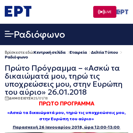
Μετάβαση
σε
LIVE
περιεχόμενο
Ραδιόφωνο
Βρίσκεστε εδώ:
Κεντρική σελίδα
Εταιρεία
Δελτία Τύπου
Ραδιόφωνο
Πρώτο Πρόγραμμα – «Ασκώ τα
δικαιώματά μου, τηρώ τις
υποχρεώσεις μου, στην Ευρώπη
του αύριο» 26.01.2018
ΔΗΜΟΣΙΕΥΣΗ
25/01/18
ΠΡΩΤΟ ΠΡΟΓΡΑΜΜΑ
«Ασκώ τα δικαιώματά μου, τηρώ τις υποχρεώσεις μου,
στην Ευρώπη του αύριο»
Παρασκευή 26 Ιανουαρίου 2018, ώρα 12:00-13:00