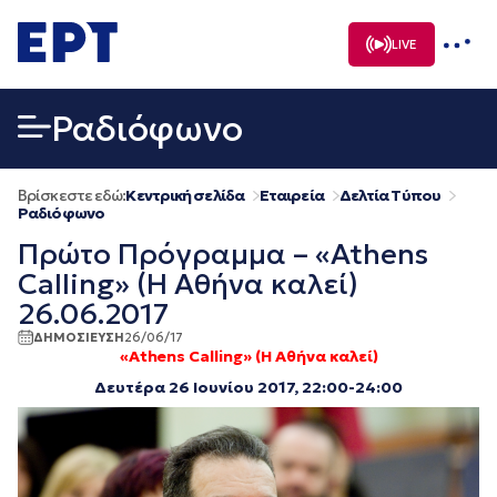
Μετάβαση
σε
LIVE
περιεχόμενο
Ραδιόφωνο
Βρίσκεστε εδώ:
Κεντρική σελίδα
Εταιρεία
Δελτία Τύπου
Ραδιόφωνο
Πρώτο Πρόγραμμα – «Athens
Calling» (Η Αθήνα καλεί)
26.06.2017
ΔΗΜΟΣΙΕΥΣΗ
26/06/17
«Athens Calling» (Η Αθήνα καλεί)
Δευτέρα 26 Iουνίου 2017, 22:00-24:00