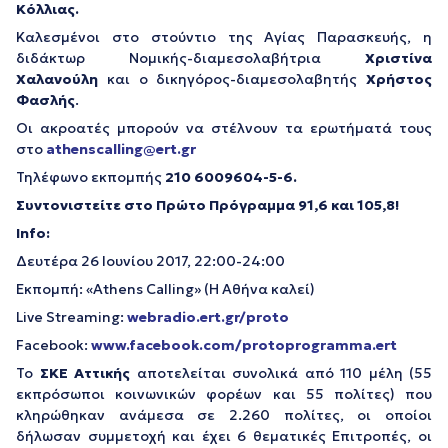
Κόλλιας.
Καλεσμένοι στο στούντιο της Αγίας Παρασκευής, η
διδάκτωρ Νομικής-διαμεσολαβήτρια
Χριστίνα
Χαλανούλη
και ο δικηγόρος-διαμεσολαβητής
Χρήστος
Φασλής
.
Οι ακροατές μπορούν να στέλνουν τα ερωτήματά τους
στο
athenscalling@ert.gr
Τηλέφωνο εκπομπής
210 6009604-5-6.
Συντονιστείτε στο Πρώτο Πρόγραμμα 91,6 και 105,8!
Info
:
Δευτέρα 26 Ιουνίου 2017, 22:00-24:00
Εκπομπή: «Athens Calling» (Η Αθήνα καλεί)
Live Streaming:
webradio.ert.gr/proto
Facebook:
www.facebook.com/protoprogramma.ert
Το
ΣΚΕ Αττικής
αποτελείται συνολικά από 110 μέλη (55
εκπρόσωποι κοινωνικών φορέων και 55 πολίτες) που
κληρώθηκαν ανάμεσα σε 2.260 πολίτες, οι οποίοι
δήλωσαν συμμετοχή και έχει 6 θεματικές Επιτροπές, οι