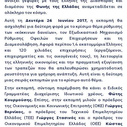
ανοίξει γέφυρες με τους Έλληνες της Διασποράς και
διαμέσου της
Φωνής της Ελλάδας
αναμεταδίδεται σε
ολόκληρο τον κόσμο.
Αυτή τη
Δευτέρα 26 Ιουνίου 2017,
η εκπομπή θα
ασχοληθεί για δεύτερη φορά με το κρίσιμο θέμα ρύθμισης
των «κόκκινων δανείων», τον Εξωδικαστικό Μηχανισμό
Ρύθμισης Οφειλών των Επιχειρήσεων και τη
Διαμεσολάβηση. Αφορά περίπου 1,4 εκατομμύρια Έλληνες
και 120 χιλιάδες επιχειρήσεις (εργαζόμενοι,
επιχειρηματίες και τις οικογένειές τους), τη λειτουργία
της ελληνικής οικονομίας και την πραγματική εξυγίανση
των τραπεζών που θα απελευθερώσει χρηματοδοτική
ρευστότητα για γρήγορη ανάπτυξη. Αυτή είναι η δεύτερη
μιας σειράς εκπομπών για το κρίσιμο αυτό θέμα.
Στην εκπομπή, σύντομη παρέμβαση θα κάνει ο Ειδικός
Γραμματέας Διαχείρισης Ιδιωτικού χρέους,
Φώτης
Κουρμούσης.
Επίσης, στην εκπομπή μιλούν ο πρόεδρος
της Οικονομικής και Κοινωνικής Επιτροπής (ΟΚΕ)
Γιώργος
Βερνίκος,
ο πρόεδρος του Τεχνικού Επιμελητηρίου
Ελλάδος (ΤΕΕ)
Γιώργος Στασινός
και ο πρόεδρος του
Οικονομικού Επιμελητηρίου Ελλάδος (ΟΕΕ)
Κώστας