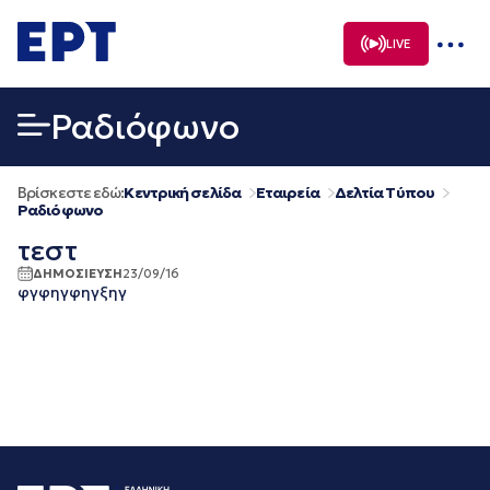
Μετάβαση
σε
LIVE
περιεχόμενο
Ραδιόφωνο
Βρίσκεστε εδώ:
Κεντρική σελίδα
Εταιρεία
Δελτία Τύπου
Ραδιόφωνο
τεστ
ΔΗΜΟΣΙΕΥΣΗ
23/09/16
φγφηγφηγξηγ