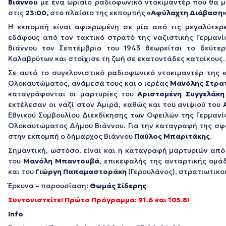
Βιάννου
με ένα ωριαίο ραδιοφωνικό ντοκιμαντέρ που θα μ
στις
23:00,
στο πλαίσιο της εκπομπής
«Αφύλαχτη Διάβαση»
Η εκπομπή
είναι αφιερωμένη σε μία από τις μεγαλύτερ
εδάφους από τον τακτικό στρατό της ναζιστικής Γερμανί
Βιάννου τον Σεπτέμβριο του 1943 θεωρείται το δεύτε
Καλαβρύτων και στοίχισε τη ζωή σε εκατοντάδες κατοίκους.
Σε αυτό το συγκλονιστικό ραδιοφωνικό ντοκιμαντέρ της
Ολοκαυτώματος, ανάμεσά τους και ο ιερέας
Μανόλης Στρα
καταγράφονται οι μαρτυρίες του
Αριστομένη Συγγελάκη
εκτέλεσαν οι ναζί στον Αμιρά, καθώς και του ανιψιού του
Εθνικού Συμβουλίου Διεκδίκησης των Οφειλών της Γερμαν
Ολοκαυτώματος Δήμου Βιάννου. Για την καταγραφή της σφα
στην εκπομπή ο δήμαρχος Βιάννου
Παύλος Μπαριτάκης
.
Σημαντική, ωστόσο, είναι και η καταγραφή μαρτυριών από
του
Μανόλη Μπαντουβά
, επικεφαλής της ανταρτικής ομά
και του
Γιώργη Παπαμαστοράκη
(Γερουλάνος), στρατιωτικο
Έρευνα – παρουσίαση:
Θωμάς Σίδερης
Συντονιστείτε! Πρώτο Πρόγραμμα: 91.6 και 105.8!
Info