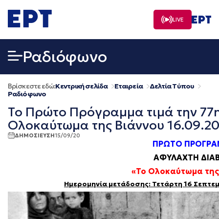
Μετάβαση
σε
LIVE
περιεχόμενο
Ραδιόφωνο
Βρίσκεστε εδώ:
Κεντρική σελίδα
Εταιρεία
Δελτία Τύπου
Ραδιόφωνο
Το Πρώτο Πρόγραμμα τιμά την 77η
Ολοκαύτωμα της Βιάννου 16.09.2
ΔΗΜΟΣΙΕΥΣΗ
15/09/20
ΠΡΩΤΟ ΠΡΟΓΡ
ΑΦΥΛΑΧΤΗ ΔΙΑ
«Το Ολοκαύτωμα της
Ημερομηνία μετάδοσης: Τετάρτη 16 Σεπτε