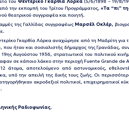
ατο του
Φεντερίκο Γκαρθία Λόρκα
(5/6/1898 – 19/8/1
από την εκπομπή του Τρίτου Προγράμματος,
«Τα “πι” τ
νού θεατρικού συγγραφέα και ποιητή.
ραμμές της Γαλλίδας συγγραφέως
Μαρσέλ Οκλέρ,
βιογρά
ε.
ντερίκο Γκαρθία Λόρκα αναχώρησε από τη Μαδρίτη για 
υ, που ήταν και σοσιαλιστής δήμαρχος της Γρανάδας, σ
 19ης Αυγούστου 1936, στρατιωτικοί του πολιτικού κιν
ψαν σε κάποιο λάκκο στην περιοχή Fuente Grande de Al
12 άτομα, αποτελούμενο από αστυνομικούς, εθελοντέ
, υπό την απειλή της δικής τους ζωής. Οι περισσότερο
ατηγορήθηκαν ακροδεξιοί πολιτικοί, επιχειρηματικοί κύ
.
ληνικής Ραδιοφωνίας.