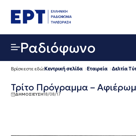
Μετάβαση
σε
περιεχόμενο
Ραδιόφωνο
Βρίσκεστε εδώ:
Κεντρική σελίδα
Εταιρεία
Δελτία Τύ
Τρίτο Πρόγραμμα – Αφιέρωμα
ΔΗΜΟΣΙΕΥΣΗ
18/08/17