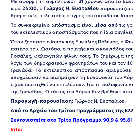
Με αφορμή τη συμπλήρωση 81 χρόνων από το θάν
ώρα
24:00,
ο
Γιώργος Ν. Ευσταθίου
παρουσιάζει 
δραματικές, τελευταίες στιγμές του σπουδαίου Ισπα
Το συγκεκριμένο απόσπασμα είναι μέσα από τις γ
του εκτελεστικού αποσπάσματος που η ίδια συνέλεξ
Όταν ξέσπασε ο Ισπανικός Εμφύλιος Πόλεμος, ο Φε
πατέρα του. Ωστόσο, ο ποιητής και ο κουνιάδος το
Ροσάλες, φαλαγγιτών φίλων τους. Το ξημέρωμα της
λόγω των δημοκρατικών φρονημάτων του και τον έθα
Γρανάδα. Το εκτελεστικό απόσπασμα αριθμούσε 
υποχρέωσαν να διαπράξουν τη δολοφονία του Λόρκα
είχαν διαταχθεί να εκτελέσουν. Για τη δολοφονία κ
της Γρανάδας. Ο τάφος του Λόρκα δεν βρέθηκε ποτέ
Παραγωγή-παρουσίαση:
Γιώργος Ν. Ευσταθίου.
Από το Αρχείο του Τρίτου Προγράμματος της Ελ
Συντονιστείτε στο Τρίτο Πρόγραμμα 90,9 & 95,6!
Info: