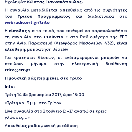
Ηχοληψία:
Κώστας Γιαννακόπουλος.
Η συναυλία μεταδίδεται απευθείας από τις συχνότητες
του
Τρίτου Προγράμματος
και διαδικτυακά στο
webradio.ert.gr/trito
Η
είσοδος
για το κοινό, που επιθυμεί να παρακολουθήσει
τη συναυλία στο
Στούντιο Ε
στο Ραδιομέγαρο της ΕΡΤ
στην Αγία Παρασκευή (Λεωφόρος Μεσογείων 432),
είναι
ελεύθερη,
με κράτηση θέσεων.
Για κρατήσεις θέσεων, οι ενδιαφερόμενοι μπορούν να
στείλουν μήνυμα στην ηλεκτρονική διεύθυνση
trito
@
ert
.
gr
Η μουσική σάς περιμένει, στο Τρίτο
Info
:
Τρίτη 14 Φεβρουαρίου 2017, ώρα 15:00
«Τρίτη και 3 μ.μ. στο Τρίτο»
Live συναυλία στο Στούντιο Ε: «Σ’ αγαπώ σε τρεις
γλώσσες…»
Απευθείας ραδιοφωνική μετάδοση