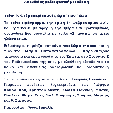
Απευθείας ραδιοφωνική μετάδοση
Τρίτη 14 Φεβρουαρίου 2017, ώρα 15:00-16
:20
Το
Τρίτο Πρόγραμμα,
την
Τρίτη 14 Φεβρουαρίου 2017
και ώρα
15:00,
με αφορμή την Ημέρα των Ερωτευμένων,
οργανώνει live συναυλία με τίτλο
«Σ’ αγαπώ σε τρεις
γλώσσες…».
Ειδικότερα, η μέτζο σοπράνο
Θεοδώρα Μπάκα
και η
πιανίστα
Μαρία Παπαπετροπούλου,
παρουσιάζουν
τραγούδια και έργα γύρω από τον
Έρωτα,
στο
Στούντιο Ε
του Ραδιομεγάρου της
ΕΡΤ,
με ελεύθερη είσοδο για το
κοινό και απευθείας ραδιοφωνική και διαδικτυακή
μετάδοση.
Στη συναυλία ακούγονται συνθέσεις Ελλήνων, Γάλλων και
Γερμανών συνθετών. Συγκεκριμένα, των
Γιώργου
Κουρουπού, Χρήστου Μεντή, Κώστα Γιαννίδη, Μασνέ,
Πουλένκ, Φορέ, Σατί, Βάιλ, Σούμπερτ, Σούμαν, Μπραμς
και
Ρ. Στράους.
Παρουσίαση:
Άννα Σακαλή.