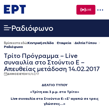
Μετάβαση
σε
LIVE
περιεχόμενο
Ραδιόφωνο
Βρίσκεστε εδώ:
Κεντρική σελίδα
Εταιρεία
Δελτία Τύπου
Ραδιόφωνο
Τρίτο Πρόγραμμα – Live
συναυλία στο Στούντιο Ε –
Απευθείας μετάδοση 14.02.2017
ΔΗΜΟΣΙΕΥΣΗ
15/02/17
ΔΕΛΤΙΟ ΤΥΠΟΥ
«Τρίτη και 3 μ.μ. στο Τρίτο»
Live συναυλία στο Στούντιο Ε: «Σ’ αγαπώ σε τρεις
γλώσσες…»