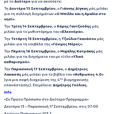
με το
Δεύτερο
για να ακούσετε:
Τη
Δευτέρα 13 Σεπτεμβρίου,
ο
Γιάννης Δίγκας
μάς μιλάει
για τη συλλογή διηγημάτων
«Ο Μπίλλυ και η Αμαλία στο
νησί»
.
Την
Τρίτη 14 Σεπτεμβρίου,
ο
Χάρης Γαντζούδης
μάς
μιλάει για το μυθιστόρημα του
«Ελεονόρα».
Την
Τετάρτη 15 Σεπτεμβρίου,
η
Τζούλια Γκανάσου
μάς
μιλάει για τη νουβέλα της
«Γόνιμες Μέρες».
Την
Πέμπτη 16 Σεπτεμβρίου,
ο
Μιχάλης Κατράκης
μάς
μιλάει για τα διηγήματα του με τίτλο
«Υλικό
καθαρισμού».
Την
Παρασκευή 17 Σεπτεμβρίου,
ο
Δημήτριος
Λακασάς
μάς μιλάει για το βιβλίο του
«Άνθρωπος 4.0»
ης
(για μια σοφή διαχείριση της 4
βιομηχανικής
επανάστασης). Επιμέλεια:
Δημήτρης Γούλιας.
Info
«Σε Πρώτο Πρόσωπο στο Δεύτερο Πρόγραμμα»
Δευτέρα 13 – Παρασκευή 17 Σεπτεμβρίου, στις 07:00
Δεύτερο Πρόγραμμα 103,7