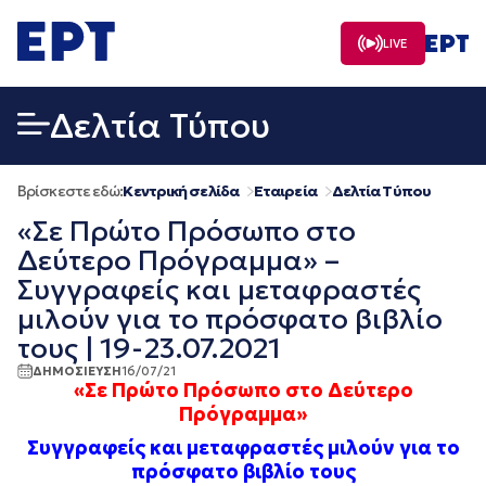
Μετάβαση
σε
LIVE
περιεχόμενο
Δελτία Τύπου
Βρίσκεστε εδώ:
Κεντρική σελίδα
Εταιρεία
Δελτία Τύπου
«Σε Πρώτο Πρόσωπο στο
Δεύτερο Πρόγραμμα» –
Συγγραφείς και μεταφραστές
μιλούν για το πρόσφατο βιβλίο
τους | 19-23.07.2021
ΔΗΜΟΣΙΕΥΣΗ
16/07/21
«Σε Πρώτο Πρόσωπο στο Δεύτερο
Πρόγραμμα»
Συγγραφείς και μεταφραστές μιλούν για το
πρόσφατο βιβλίο τους