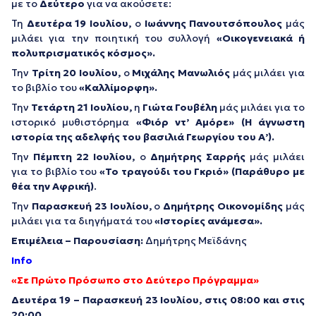
με το
Δεύτερο
για να ακούσετε:
Τη
Δευτέρα 19 Ιουλίου,
ο
Ιωάννης Πανουτσόπουλος
μάς
μιλάει για την ποιητική του συλλογή
«Oικογενειακά ή
πολυπρισματικός κόσμος».
Την
Τρίτη 20 Ιουλίου,
ο
Μιχάλης Μανωλιός
μάς μιλάει για
το βιβλίο του
«Καλλίμορφη».
Την
Τετάρτη 21 Ιουλίου,
η
Γιώτα Γουβέλη
μάς μιλάει για το
ιστορικό μυθιστόρημα
«Φιόρ ντ’ Αμόρε» (Η άγνωστη
ιστορία της αδελφής του βασιλιά Γεωργίου του Α’).
Την
Πέμπτη 22 Ιουλίου,
ο
Δημήτρης Σαρρής
μάς μιλάει
για το βιβλίο του
«Το τραγούδι του Γκριό» (Παράθυρο με
θέα την Αφρική)
.
Την
Παρασκευή 23 Ιουλίου,
ο
Δημήτρης Οικονομίδης
μάς
μιλάει για τα διηγήματά του
«Ιστορίες ανάμεσα».
Επιμέλεια – Παρουσίαση:
Δημήτρης Μεϊδάνης
Info
«Σε Πρώτο Πρόσωπο στο Δεύτερο Πρόγραμμα»
Δευτέρα 19 – Παρασκευή 23 Ιουλίου, στις 08:00 και στις
20:00