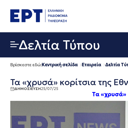
Μετάβαση
σε
περιεχόμενο
Δελτία Τύπου
Βρίσκεστε εδώ:
Κεντρική σελίδα
Εταιρεία
Δελτία Τύ
Τα «χρυσά» κορίτσια της Εθ
ΔΗΜΟΣΙΕΥΣΗ
25/07/25
Τα «χρυσά» 