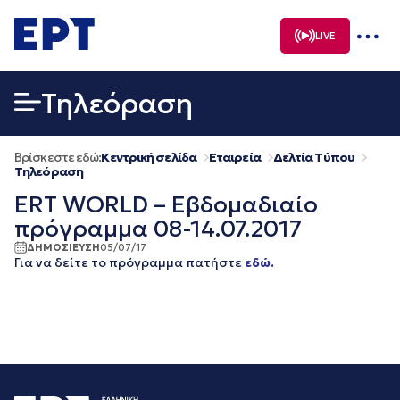
Μετάβαση
σε
LIVE
περιεχόμενο
Τηλεόραση
Βρίσκεστε εδώ:
Κεντρική σελίδα
Εταιρεία
Δελτία Τύπου
Τηλεόραση
ERT WORLD – Εβδομαδιαίο
πρόγραμμα 08-14.07.2017
ΔΗΜΟΣΙΕΥΣΗ
05/07/17
Για να δείτε το πρόγραμμα πατήστε
εδώ.