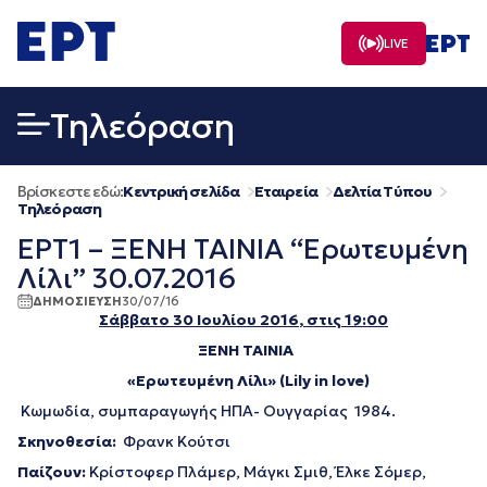
Μετάβαση
σε
LIVE
περιεχόμενο
Τηλεόραση
Βρίσκεστε εδώ:
Κεντρική σελίδα
Εταιρεία
Δελτία Τύπου
Τηλεόραση
ΕΡΤ1 – ΞΕΝΗ ΤΑΙΝΙΑ “Ερωτευμένη
Λίλι” 30.07.2016
ΔΗΜΟΣΙΕΥΣΗ
30/07/16
Σάββατο 30 Ιουλίου 2016
, στις 19:00
ΞΕΝΗ ΤΑΙΝΙΑ
«
Ερωτευμένη
Λίλι
»
(Lily in love)
Κωμωδία, συμπαραγωγής ΗΠΑ- Ουγγαρίας 1984.
Σκηνοθεσία:
Φρανκ Κούτσι
Παίζουν:
Κρίστοφερ Πλάμερ, Μάγκι Σμιθ, Έλκε Σόμερ,