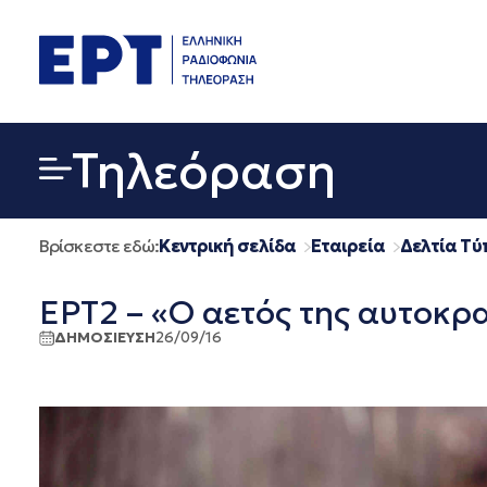
Μετάβαση
σε
περιεχόμενο
Τηλεόραση
Βρίσκεστε εδώ:
Κεντρική σελίδα
Εταιρεία
Δελτία Τύ
ΕΡΤ2 – «Ο αετός της αυτοκρ
ΔΗΜΟΣΙΕΥΣΗ
26/09/16