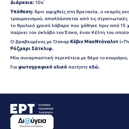
Διάρκεια:
104΄
Υπόθεση:
Άρτι αφιχθείς στη Βρετανία, ο νεαρός ε
τραυματισμού, απαλλάσσεται από τις στρατιωτικές τ
το θρυλικό χρυσό λάβαρο που χάθηκε πριν από 15 χ
παίρνει τον σκλάβο του Έσκα, έναν Κέλτη του οποί
Ο βραβευμένος με Όσκαρ
Κέβιν ΜακΝτόναλντ
(«Th
Ρόζμαρι Σάτκλιφ.
Μία συναρπαστική περιπέτεια με θέμα το κουράγιο, 
Για
φωτογραφικό υλικό
πατήστε
εδώ
.