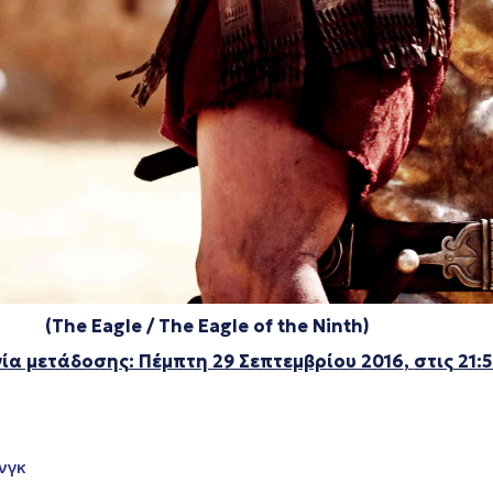
(The
Ε
agle / The Eagle of the Ninth)
ία μετάδοσης: Πέμπτη 29 Σεπτεμβρίου 2016
,
στις 21:
νγκ