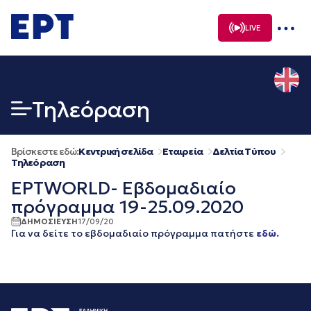
Μετάβαση
σε
LIVE
περιεχόμενο
Τηλεόραση
Βρίσκεστε εδώ:
Κεντρική σελίδα
Εταιρεία
Δελτία Τύπου
Τηλεόραση
ΕΡΤWORLD- Εβδομαδιαίο
πρόγραμμα 19-25.09.2020
ΔΗΜΟΣΙΕΥΣΗ
17/09/20
Για να δείτε το εβδομαδιαίο πρόγραμμα πατήστε
εδώ.