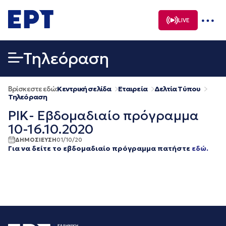
Μετάβαση
σε
LIVE
περιεχόμενο
Τηλεόραση
Βρίσκεστε εδώ:
Κεντρική σελίδα
Εταιρεία
Δελτία Τύπου
Τηλεόραση
ΡΙΚ- Εβδομαδιαίο πρόγραμμα
10-16.10.2020
ΔΗΜΟΣΙΕΥΣΗ
01/10/20
Για να δείτε το εβδομαδιαίο πρόγραμμα πατήστε
εδώ.