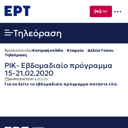
Μετάβαση
σε
LIVE
περιεχόμενο
Τηλεόραση
Βρίσκεστε εδώ:
Κεντρική σελίδα
Εταιρεία
Δελτία Τύπου
Τηλεόραση
ΡΙΚ- Εβδομαδιαίο πρόγραμμα
15-21.02.2020
ΔΗΜΟΣΙΕΥΣΗ
04/02/20
Για να δείτε το εβδομαδιαίο πρόγραμμα πατήστε
εδώ.