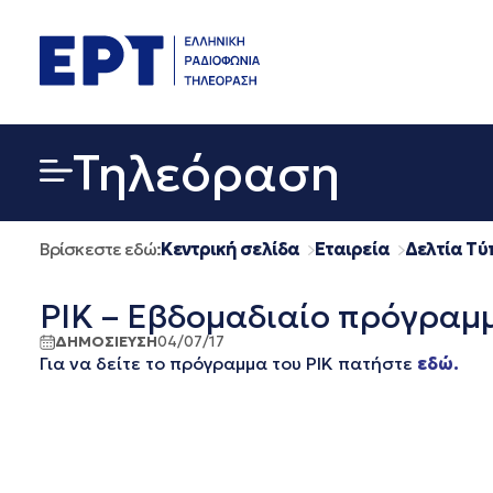
Μετάβαση
σε
περιεχόμενο
Τηλεόραση
Βρίσκεστε εδώ:
Κεντρική σελίδα
Εταιρεία
Δελτία Τύ
ΡΙΚ – Εβδομαδιαίο πρόγραμμ
ΔΗΜΟΣΙΕΥΣΗ
04/07/17
Για να δείτε το πρόγραμμα του ΡΙΚ πατήστε
εδώ.