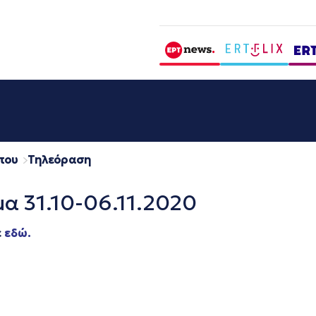
που
Τηλεόραση
α 31.10-06.11.2020
ε
εδώ.