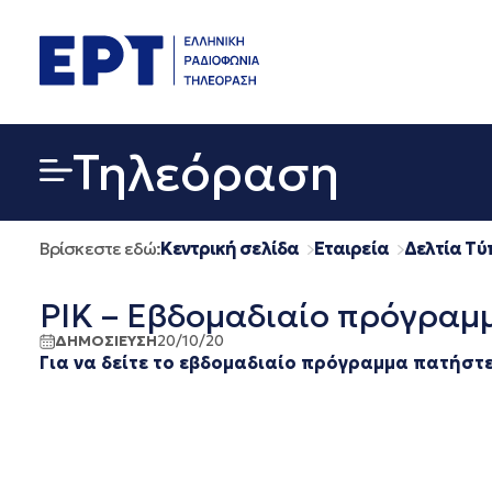
Μετάβαση
σε
περιεχόμενο
Τηλεόραση
Βρίσκεστε εδώ:
Κεντρική σελίδα
Εταιρεία
Δελτία Τύ
ΡΙΚ – Εβδομαδιαίο πρόγραμμ
ΔΗΜΟΣΙΕΥΣΗ
20/10/20
Για να δείτε το εβδομαδιαίο πρόγραμμα πατήστ