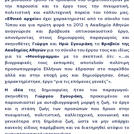
την παρουσία και το έργο τους την πνευματική,
πολιτιστική και καλλιτεχνική πορεία του τόπου μας.
«Εθνικό αρχείο»
έχει χαρακτηριστεί από το σύνολο του
Τύπου
και για πρώτη φορά το 2012 η Ακαδημία Αθηνών
αναγνώρισε και βράβευσε οπτικοακουστικό έργο,
απονέμοντας στους δημιουργούς παραγωγούς και
σκηνοθέτες
Γιώργο
και
Ηρώ Σγουράκη
το
Βραβείο της
Ακαδημίας Αθηνών
για το σύνολο του έργου τους και ιδίως
για το
«Μονόγραμμα»
με το σκεπτικό ότι:
«…οι
βιογραφικές τους εκπομπές αποτελούν πολύτιμη
προσωπογραφία Ελλήνων που έδρασαν στο παρελθόν
αλλά και στην εποχή μας και δημιούργησαν, όπως
χαρακτηρίστηκε, έργο “για τις επόμενες γενεές”
».
Η ιδέα
της δημιουργίας ήταν του παραγωγού-
σκηνοθέτη
Γιώργου Σγουράκη
,
προκειμένου να
παρουσιαστεί με αυτοβιογραφική μορφή η ζωή, το έργο
και η στάση ζωής των προσώπων που δρουν στην
πνευματική, πολιτιστική, καλλιτεχνική, κοινωνική και
γενικότερα στη δημόσια ζωή, ώστε να μην υπάρχει
κανενός είδους παρέμβαση και να διατηρηθεί ατόφιο το
κινηματογραφικό ντοκουμέντο.