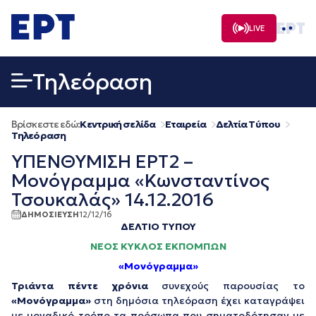
Μετάβαση
σε
LIVE
περιεχόμενο
Τηλεόραση
Βρίσκεστε εδώ:
Κεντρική σελίδα
Εταιρεία
Δελτία Τύπου
Τηλεόραση
ΥΠΕΝΘΥΜΙΣΗ ΕΡΤ2 –
Μονόγραμμα «Κωνσταντίνος
Τσουκαλάς» 14.12.2016
ΔΗΜΟΣΙΕΥΣΗ
12/12/16
ΔΕΛΤΙΟ ΤΥΠΟΥ
ΝΕΟΣ ΚΥΚΛΟΣ ΕΚΠΟΜΠΩΝ
«Μονόγραμμα»
Τριάντα πέντε χρόνια
συνεχούς παρουσίας το
«Μονόγρ
αμμα»
στη δημόσια τηλεόραση έχει καταγράψει
με μοναδικό τρόπο τα πρόσωπα που σηματοδότησαν με