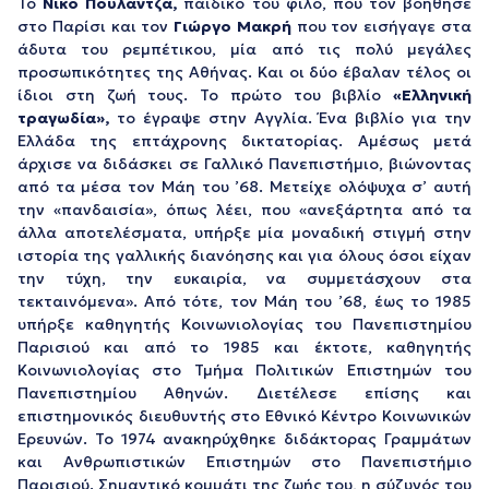
Το
Νίκο Πουλαντζά,
παιδικό του φίλο, που τον βοήθησε
στο Παρίσι και τον
Γιώργο Μακρή
που τον εισήγαγε στα
άδυτα του ρεμπέτικου, μία από τις πολύ μεγάλες
προσωπικότητες της Αθήνας. Και οι δύο έβαλαν τέλος οι
ίδιοι στη ζωή τους. Το πρώτο του βιβλίο
«Ελληνική
τραγωδία»,
το έγραψε στην Αγγλία. Ένα βιβλίο για την
Ελλάδα της επτάχρονης δικτατορίας. Αμέσως μετά
άρχισε να διδάσκει σε Γαλλικό Πανεπιστήμιο, βιώνοντας
από τα μέσα τον Μάη του ’68. Μετείχε ολόψυχα σ’ αυτή
την «πανδαισία», όπως λέει, που «ανεξάρτητα από τα
άλλα αποτελέσματα, υπήρξε μία μοναδική στιγμή στην
ιστορία της γαλλικής διανόησης και για όλους όσοι είχαν
την τύχη, την ευκαιρία, να συμμετάσχουν στα
τεκταινόμενα». Από τότε, τον Μάη του ’68, έως το 1985
υπήρξε καθηγητής Κοινωνιολογίας του Πανεπιστημίου
Παρισιού και από το 1985 και έκτοτε, καθηγητής
Κοινωνιολογίας στο Τμήμα Πολιτικών Επιστημών του
Πανεπιστημίου Αθηνών. Διετέλεσε επίσης και
επιστημονικός διευθυντής στο Εθνικό Κέντρο Κοινωνικών
Ερευνών. Το 1974 ανακηρύχθηκε διδάκτορας Γραμμάτων
και Ανθρωπιστικών Επιστημών στο Πανεπιστήμιο
Παρισιού. Σημαντικό κομμάτι της ζωής του, η σύζυγός του