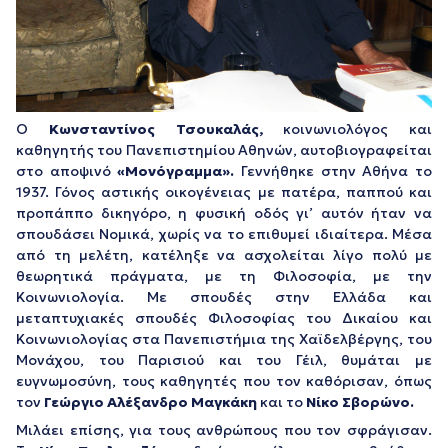
Ο
Κωνσταντίνος Τσουκαλάς,
κοινωνιολόγος και
καθηγητής του Πανεπιστημίου Αθηνών, αυτοβιογραφείται
στο αποψινό
«Μονόγραμμα».
Γεννήθηκε στην Αθήνα το
1937. Γόνος αστικής οικογένειας με πατέρα, παππού και
προπάππο δικηγόρο, η φυσική οδός γι’ αυτόν ήταν να
σπουδάσει Νομικά, χωρίς να το επιθυμεί ιδιαίτερα. Μέσα
από τη μελέτη, κατέληξε να ασχολείται λίγο πολύ με
θεωρητικά πράγματα, με τη Φιλοσοφία, με την
Κοινωνιολογία. Με σπουδές στην Ελλάδα και
μεταπτυχιακές σπουδές Φιλοσοφίας του Δικαίου και
Κοινωνιολογίας στα Πανεπιστήμια της Χαϊδελβέργης, του
Μονάχου, του Παρισιού και του Γέιλ, θυμάται με
ευγνωμοσύνη, τους καθηγητές που τον καθόρισαν, όπως
τον
Γεώργιο Αλέξανδρο Μαγκάκη
και το
Νίκο Σβορώνο.
Μιλάει επίσης, για τους ανθρώπους που τον σφράγισαν.