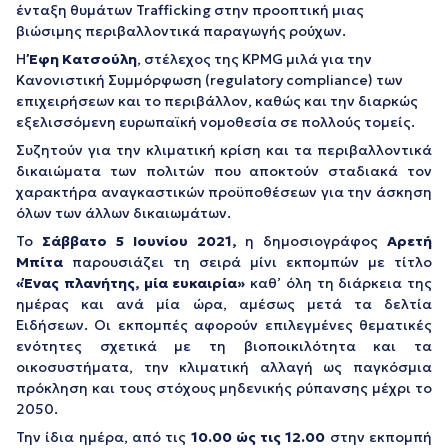
ένταξη θυμάτων Trafficking στην προοπτική μιας
βιώσιμης περιβαλλοντικά παραγωγής ρούχων.
Η
Έφη Κατσούλη
, στέλεχος της ΚΡΜG μιλά για την
Κανονιστική Συμμόρφωση (regulatory compliance) των
επιχειρήσεων και το περιβάλλον, καθώς και την διαρκώς
εξελισσόμενη ευρωπαϊκή νομοθεσία σε πολλούς τομείς.
Συζητούν για την κλιματική κρίση και τα περιβαλλοντικά
δικαιώματα των πολιτών που αποκτούν σταδιακά τον
χαρακτήρα αναγκαστικών προϋποθέσεων για την άσκηση
όλων των άλλων δικαιωμάτων.
Το
Σάββατο 5 Ιουνίου 2021,
η δημοσιογράφος
Αρετή
Μπίτα
παρουσιάζει τη σειρά μίνι εκπομπών με τίτλο
«Ένας πλανήτης, μία ευκαιρία»
καθ’ όλη τη διάρκεια της
ημέρας και ανά μία ώρα, αμέσως μετά τα δελτία
Ειδήσεων. Οι εκπομπές αφορούν επιλεγμένες θεματικές
ενότητες σχετικά με τη βιοποικιλότητα και τα
οικοσυστήματα, την κλιματική αλλαγή ως παγκόσμια
πρόκληση και τους στόχους μηδενικής ρύπανσης μέχρι το
2050.
Την ίδια ημέρα, από τις
10.00 ώς τις 12.00
στην εκπομπή