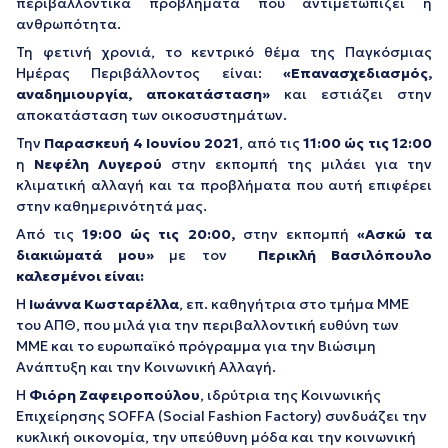
περιβαλλοντικά προβλήματα που αντιμετωπίζει η
ανθρωπότητα.
Τη φετινή χρονιά, το κεντρικό θέμα της Παγκόσμιας
Ημέρας Περιβάλλοντος είναι:
«Επανασχεδιασμός,
αναδημιουργία, αποκατάσταση»
και εστιάζει στην
αποκατάσταση των οικοσυστημάτων.
Την
Παρασκευή 4 Ιουνίου 2021
, από τις
11:00 ώς τις 12:00
η
Νεφέλη Λυγερού
στην εκπομπή της μιλάει για την
κλιματική αλλαγή και τα προβλήματα που αυτή επιφέρει
στην καθημερινότητά μας.
Από τις
19:00 ώς τις 20:00,
στην εκπομπή
«Ασκώ τα
διακιώματά μου»
με τον
Περικλή Βασιλόπουλο
καλεσμένοι είναι:
Η
Ιωάννα Κωσταρέλλα
, επ. καθηγήτρια στο τμήμα ΜΜΕ
του ΑΠΘ, που μιλά για την περιβαλλοντική ευθύνη των
ΜΜΕ και το ευρωπαϊκό πρόγραμμα για την Βιώσιμη
Ανάπτυξη και την Κοινωνική Αλλαγή.
Η
Φιόρη Ζαφειροπούλου
, ιδρύτρια της Κοινωνικής
Επιχείρησης SOFFA (Social Fashion Factory) συνδυάζει την
κυκλική οικονομία, την υπεύθυνη μόδα και την κοινωνική