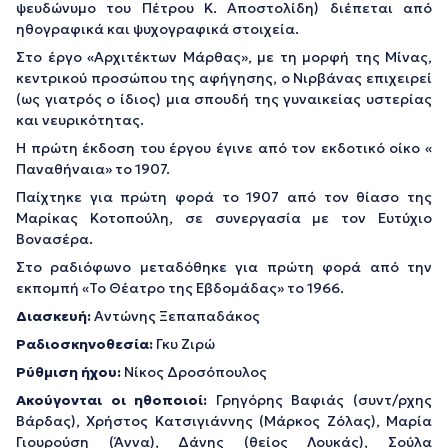
ψευδώνυμο του Πέτρου Κ. Αποστολίδη) διέπεται από
ηθογραφικά και ψυχογραφικά στοιχεία.
Στο έργο «Αρχιτέκτων Μάρθας», με τη μορφή της Μίνας,
κεντρικού προσώπου της αφήγησης, ο Νιρβάνας επιχειρεί
(ως γιατρός ο ίδιος) μια σπουδή της γυναικείας υστερίας
και νευρικότητας.
Η πρώτη έκδοση του έργου έγινε από τον εκδοτικό οίκο «
Παναθήναια» το 1907.
Παίχτηκε για πρώτη φορά το 1907 από τον θίασο της
Μαρίκας Κοτοπούλη, σε συνεργασία με τον Ευτύχιο
Βονασέρα.
Στο ραδιόφωνο μεταδόθηκε για πρώτη φορά από την
εκπομπή «Το Θέατρο της Εβδομάδας» το 1966.
Διασκευή:
Αντώνης Ξεπαπαδάκος
Ραδιοσκηνοθεσία:
Γκυ Ζιρώ
Ρύθμιση ήχου:
Νίκος Δροσόπουλος
Ακούγονται οι ηθοποιοί:
Γρηγόρης Βαφιάς (συντ/ρχης
Βάρδας), Χρήστος Κατσιγιάννης (Μάρκος Ζόλας), Μαρία
Γιουρούση (Άννα), Δάνης (θείος Λουκάς), Σούλα