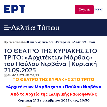
Μετάβαση
σε
LIVE
περιεχόμενο
Δελτία Τύπου
Βρίσκεστε εδώ:
Κεντρική σελίδα
Εταιρεία
Δελτία Τύπου
ΤΟ ΘΕΑΤΡΟ ΤΗΣ ΚΥΡΙΑΚΗΣ ΣΤΟ
ΤΡΙΤΟ: «Αρχιτέκτων Μάρθας»
του Παύλου Νιρβάνα | Κυριακή
21.09.2025
ΔΗΜΟΣΙΕΥΣΗ
19/09/25
ΤΟ ΘΕΑΤΡΟ ΤΗΣ ΚΥΡΙΑΚΗΣ ΣΤΟ
ΤΡΙΤΟ
«Αρχιτέκτων Μάρθας» του Παύλου Νιρβάνα
Από το Αρχείο της Ελληνικής Ραδιοφωνίας
Κυριακή 21 Σεπτεμβρίου 2025 στις, 20:30