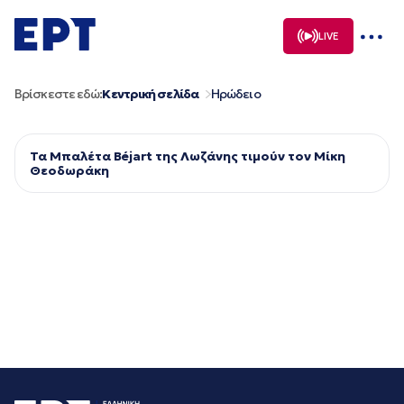
Μετάβαση
σε
LIVE
περιεχόμενο
Βρίσκεστε εδώ:
Κεντρική σελίδα
Ηρώδειο
Τα Μπαλέτα Béjart της Λωζάνης τιμούν τον Μίκη
Θεοδωράκη