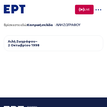
Μετάβαση
σε
LIVE
περιεχόμενο
Βρίσκεστε εδώ:
Κεντρική σελίδα
ΛΙΛΗ ΖΩΓΡΑΦΟΥ
Λιλή Ζωγράφου–
2 Οκτωβρίου 1998