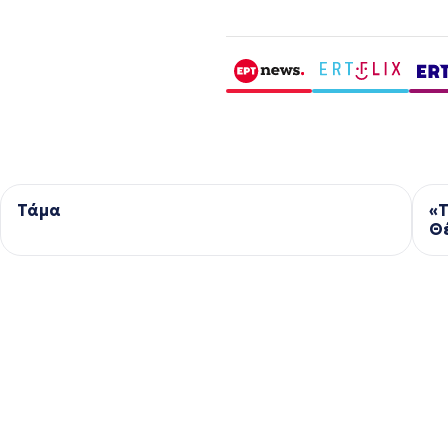
Τάμα
«
Θ