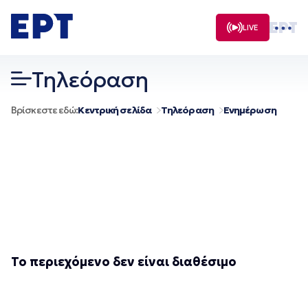
Μετάβαση
σε
LIVE
περιεχόμενο
Τηλεόραση
Βρίσκεστε εδώ:
Κεντρική σελίδα
Τηλεόραση
Ενημέρωση
Το περιεχόμενο δεν είναι διαθέσιμο