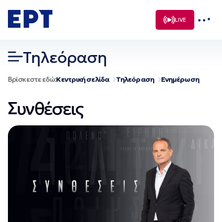
Μετάβαση
σε
LIVE
περιεχόμενο
Τηλεόραση
Βρίσκεστε εδώ:
Κεντρική σελίδα
Τηλεόραση
Ενημέρωση
Συνθέσεις