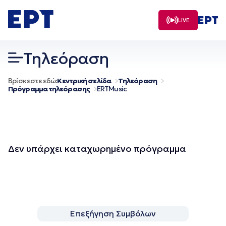
Μετάβαση
σε
LIVE
περιεχόμενο
Τηλεόραση
Βρίσκεστε εδώ:
Κεντρική σελίδα
Τηλεόραση
Πρόγραμμα τηλεόρασης
ERTMusic
Δεν υπάρχει καταχωρημένο πρόγραμμα
Επεξήγηση Συμβόλων