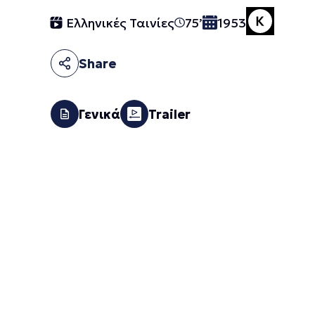
Ελληνικές Ταινίες
75’
1953
Share
Γενικά
Trailer