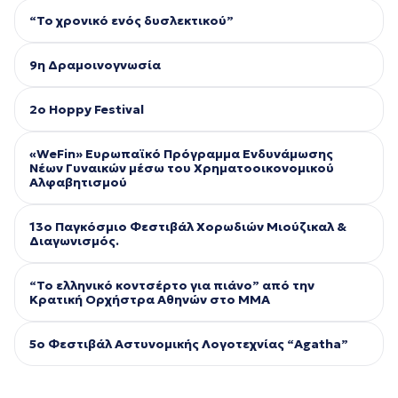
“Το χρονικό ενός δυσλεκτικού”
9η Δραμοινογνωσία
2ο Hoppy Festival
«WeFin» Ευρωπαϊκό Πρόγραμμα Ενδυνάμωσης
Νέων Γυναικών μέσω του Χρηματοοικονομικού
Αλφαβητισμού
13ο Παγκόσμιο Φεστιβάλ Χορωδιών Μιούζικαλ &
Διαγωνισμός.
“Το ελληνικό κοντσέρτο για πιάνο” από την
Κρατική Ορχήστρα Αθηνών στο ΜΜΑ
5ο Φεστιβάλ Aστυνομικής Λογοτεχνίας “Agatha”