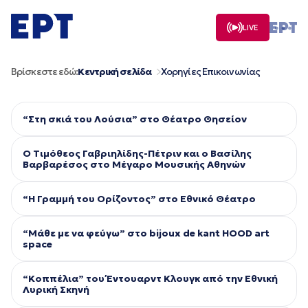
Μετάβαση
σε
LIVE
περιεχόμενο
Βρίσκεστε εδώ:
Κεντρική σελίδα
Χορηγίες Επικοινωνίας
“Στη σκιά του Λούσια” στο Θέατρο Θησείον
Ο Τιμόθεος Γαβριηλίδης-Πέτριν και ο Βασίλης
Βαρβαρέσος στο Μέγαρο Μουσικής Αθηνών
“Η Γραμμή του Ορίζοντος” στο Εθνικό Θέατρο
“Μάθε με να φεύγω” στο bijoux de kant HOOD art
space
“Κοππέλια” του Έντουαρντ Κλουγκ από την Εθνική
Λυρική Σκηνή