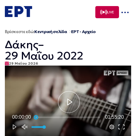
Μετάβαση
σε
LIVE
περιεχόμενο
Βρίσκεστε εδώ:
Κεντρική σελίδα
ΕΡΤ - Αρχείο
Δάκης–
29 Μαΐου 2022
29 Μαΐου 2026
00:00:00
01:55:20