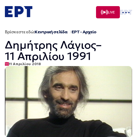
Μετάβαση
σε
LIVE
περιεχόμενο
Βρίσκεστε εδώ:
Κεντρική σελίδα
ΕΡΤ - Αρχείο
Δημήτρης Λάγιος–
11 Απριλίου 1991
11 Απριλίου 2018