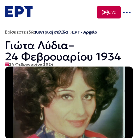
Μετάβαση
σε
LIVE
περιεχόμενο
Βρίσκεστε εδώ:
Κεντρική σελίδα
ΕΡΤ - Αρχείο
Γιώτα Λύδια–
24 Φεβρουαρίου 1934
24 Φεβρουαρίου 2024