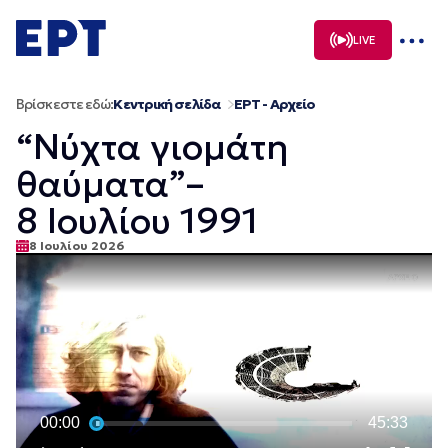
Μετάβαση
σε
LIVE
περιεχόμενο
Βρίσκεστε εδώ:
Κεντρική σελίδα
ΕΡΤ - Αρχείο
“Νύχτα γιομάτη
θαύματα”–
8 Ιουλίου 1991
8 Ιουλίου 2026
00:00
45:33