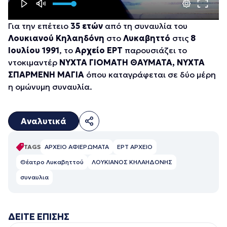
Για την επέτειο
35 ετών
από τη συναυλία του
Λουκιανού Κηλαηδόνη
στο
Λυκαβηττό
στις
8
Ιουλίου 1991
, το
Αρχείο ΕΡΤ
παρουσιάζει το
ντοκιμαντέρ
ΝΥΧΤΑ ΓΙΟΜΑΤΗ ΘΑΥΜΑΤΑ, ΝΥΧΤΑ
ΣΠΑΡΜΕΝΗ ΜΑΓΙΑ
όπου καταγράφεται σε δύο μέρη
η ομώνυμη συναυλία.
Αναλυτικά
TAGS
ΑΡΧΕΙΟ ΑΦΙΕΡΩΜΑΤΑ
ΕΡΤ ΑΡΧΕΙΟ
Θέατρο Λυκαβηττού
ΛΟΥΚΙΑΝΟΣ ΚΗΛΑΗΔΟΝΗΣ
συναυλια
ΔΕΙΤΕ ΕΠΙΣΗΣ