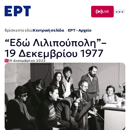
Μετάβαση
σε
LIVE
περιεχόμενο
Βρίσκεστε εδώ:
Κεντρική σελίδα
ΕΡΤ - Αρχείο
“Εδώ Λιλιπούπολη”–
19 Δεκεμβρίου 1977
19 Δεκεμβρίου 2022