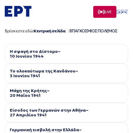
Μετάβαση
σε
LIVE
περιεχόμενο
Βρίσκεστε εδώ:
Κεντρική σελίδα
Β΄ ΠΑΓΚΟΣΜΙΟΣ ΠΟΛΕΜΟΣ
Η σφαγή στο Δίστομο–
10 Ιουνίου 1944
Το ολοκαύτωμα της Κανδάνου–
3 Ιουνίου 1941
Μάχη της Κρήτης–
20 Μαΐου 1941
Είσοδος των Γερμανών στην Αθήνα–
27 Απριλίου 1941
Γερμανική εισβολή στην Ελλάδα–