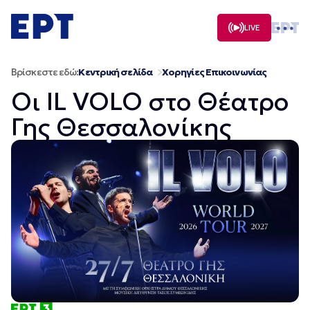
Μετάβαση
σε
LIVE
περιεχόμενο
Βρίσκεστε εδώ:
Κεντρική σελίδα
Χορηγίες Επικοινωνίας
Οι IL VOLO στο Θέατρο
Γης Θεσσαλονίκης