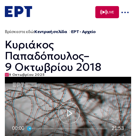
Μετάβαση
σε
LIVE
περιεχόμενο
Βρίσκεστε εδώ:
Κεντρική σελίδα
ΕΡΤ - Αρχείο
Κυριάκος
Παπαδόπουλος–
9 Οκτωβρίου 2018
9 Οκτωβρίου 2025
00:00
21:53