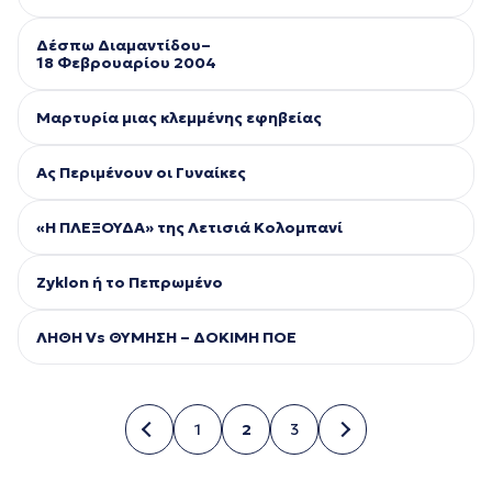
Δέσπω Διαμαντίδου–
18 Φεβρουαρίου 2004
Μαρτυρία μιας κλεμμένης εφηβείας
Ας Περιμένουν οι Γυναίκες
«Η ΠΛΕΞΟΥΔΑ» της Λετισιά Κολομπανί
Ζyklon ή το Πεπρωμένο
ΛΗΘΗ Vs ΘΥΜΗΣΗ – ΔΟΚΙΜΗ ΠΟΕ
1
2
3
Σελίδα
Σελίδα
Σελίδα