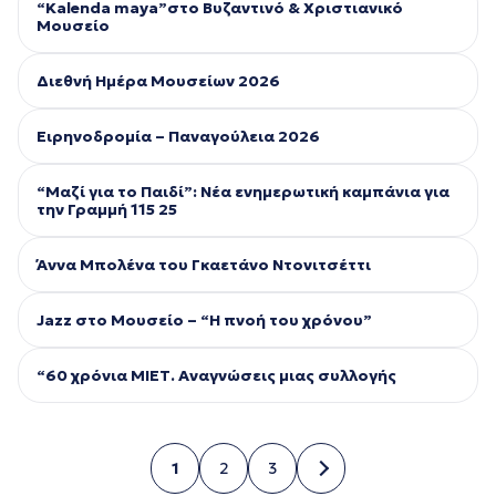
“Kalenda maya”στο Βυζαντινό & Χριστιανικό
Μουσείο
Διεθνή Ημέρα Μουσείων 2026
Ειρηνοδρομία – Παναγούλεια 2026
“Μαζί για το Παιδί”: Νέα ενημερωτική καμπάνια για
την Γραμμή 115 25
Άννα Μπολένα του Γκαετάνο Ντονιτσέττι
Jazz στο Μουσείο – “Η πνοή του χρόνου”
“60 χρόνια ΜΙΕΤ. Αναγνώσεις μιας συλλογής
1
2
3
Σελίδα
Σελίδα
Σελίδα