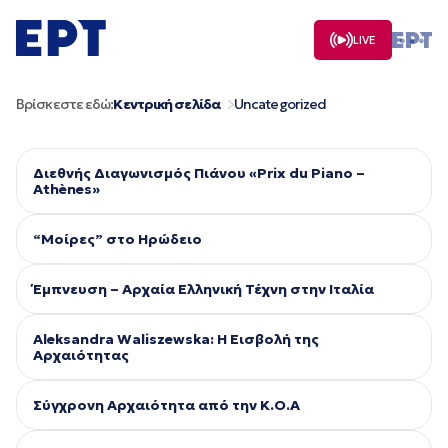
Μετάβαση
σε
LIVE
περιεχόμενο
Βρίσκεστε εδώ:
Κεντρική σελίδα
Uncategorized
Διεθνής Διαγωνισμός Πιάνου «Prix du Piano –
Athènes»
“Μοίρες” στο Ηρώδειο
Έμπνευση – Αρχαία Ελληνική Τέχνη στην Ιταλία
Aleksandra Waliszewska: Η Εισβολή της
Αρχαιότητας
Σύγχρονη Αρχαιότητα από την Κ.Ο.Α