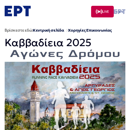
Μετάβαση
σε
LIVE
περιεχόμενο
Βρίσκεστε εδώ:
Κεντρική σελίδα
Χορηγίες Επικοινωνίας
Καββαδίεια 2025