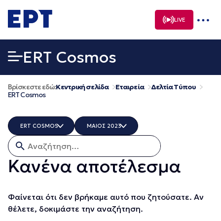
Μετάβαση
σε
LIVE
περιεχόμενο
ERT Cosmos
Βρίσκεστε εδώ:
Κεντρική σελίδα
Εταιρεία
Δελτία Τύπου
ERT Cosmos
ERT COSMOS
ΜΑΙΟΣ 2023
Αναζήτηση για:
ΟΛΑ
ΟΛΑ
ERTECHO
ΔΕΚΕΜΒΡΙΟΣ 2025
Κανένα αποτέλεσμα
ERTFLIX
ΝΟΕΜΒΡΙΟΣ 2025
EUROVISION - EBU
ΟΚΤΩΒΡΙΟΣ 2025
EΡΤ1
ΣΕΠΤΕΜΒΡΙΟΣ 2025
Φαίνεται ότι δεν βρήκαμε αυτό που ζητούσατε. Αν
EΡΤ2 ΣΠΟΡ
ΑΥΓΟΥΣΤΟΣ 2025
θέλετε, δοκιμάστε την αναζήτηση.
EΡΤ3
ΙΟΥΛΙΟΣ 2025
EΡΤNEWS
ΙΟΥΝΙΟΣ 2025