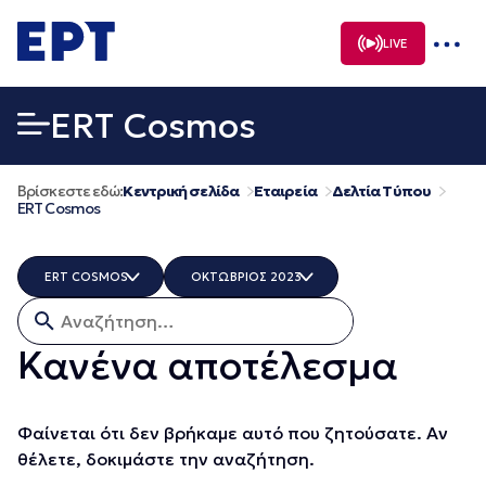
Μετάβαση
σε
LIVE
περιεχόμενο
ERT Cosmos
Βρίσκεστε εδώ:
Κεντρική σελίδα
Εταιρεία
Δελτία Τύπου
ERT Cosmos
ERT COSMOS
ΟΚΤΩΒΡΙΟΣ 2023
Αναζήτηση για:
ΟΛΑ
ΟΛΑ
ERTECHO
ΔΕΚΕΜΒΡΙΟΣ 2025
Κανένα αποτέλεσμα
ERTFLIX
ΝΟΕΜΒΡΙΟΣ 2025
EUROVISION - EBU
ΟΚΤΩΒΡΙΟΣ 2025
EΡΤ1
ΣΕΠΤΕΜΒΡΙΟΣ 2025
Φαίνεται ότι δεν βρήκαμε αυτό που ζητούσατε. Αν
EΡΤ2 ΣΠΟΡ
ΑΥΓΟΥΣΤΟΣ 2025
θέλετε, δοκιμάστε την αναζήτηση.
EΡΤ3
ΙΟΥΛΙΟΣ 2025
EΡΤNEWS
ΙΟΥΝΙΟΣ 2025