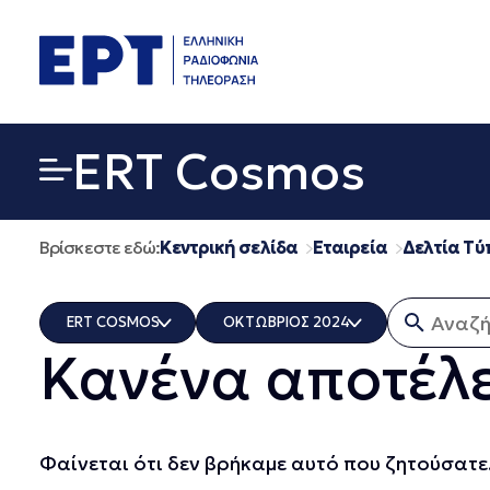
Μετάβαση
σε
περιεχόμενο
ERT Cosmos
Βρίσκεστε εδώ:
Κεντρική σελίδα
Εταιρεία
Δελτία Τύ
Αναζήτη
ERT COSMOS
ΟΚΤΩΒΡΙΟΣ 2024
Κανένα αποτέλ
ΟΛΑ
ΟΛΑ
ERTECHO
ΔΕΚΕΜΒΡΙΟΣ 2025
ERTFLIX
ΝΟΕΜΒΡΙΟΣ 2025
EUROVISION - EBU
ΟΚΤΩΒΡΙΟΣ 2025
Φαίνεται ότι δεν βρήκαμε αυτό που ζητούσατε.
EΡΤ1
ΣΕΠΤΕΜΒΡΙΟΣ 2025