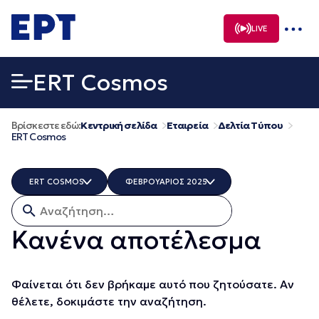
Μετάβαση
σε
LIVE
περιεχόμενο
ERT Cosmos
Βρίσκεστε εδώ:
Κεντρική σελίδα
Εταιρεία
Δελτία Τύπου
ERT Cosmos
ERT COSMOS
ΦΕΒΡΟΥΑΡΙΟΣ 2025
Αναζήτηση για:
ΟΛΑ
ΟΛΑ
ERTECHO
ΔΕΚΕΜΒΡΙΟΣ 2025
Κανένα αποτέλεσμα
ERTFLIX
ΝΟΕΜΒΡΙΟΣ 2025
EUROVISION - EBU
ΟΚΤΩΒΡΙΟΣ 2025
EΡΤ1
ΣΕΠΤΕΜΒΡΙΟΣ 2025
Φαίνεται ότι δεν βρήκαμε αυτό που ζητούσατε. Αν
EΡΤ2 ΣΠΟΡ
ΑΥΓΟΥΣΤΟΣ 2025
θέλετε, δοκιμάστε την αναζήτηση.
EΡΤ3
ΙΟΥΛΙΟΣ 2025
EΡΤNEWS
ΙΟΥΝΙΟΣ 2025