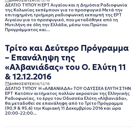
ΔΗΜΟΣΙΕΥΣΗ
08/12/16
ΔΕΛΤΙΟ ΤΥΠΟΥ Η ΕΡΤ Αιγαίου και η Δημόσια Ραδιοφωνία
EΡΤNEWS
ΜΑΙΟΣ 2025
της Κολωνίας εκπέμπουν για το προσφυγικό Μετά την
ΑΘΛΗΤΙΚΑ
ΑΠΡΙΛΙΟΣ 2025
επιτυχημένη τριήμερη ραδιοφωνική εκπομπή της ΕΡΤ
ΓΕΝΙΚΗ
ΜΑΡΤΙΟΣ 2025
Αιγαίου για το προσφυγικό, που μεταδόθηκε από τη
Μυτιλήνη σε όλη την Ελλάδα, μέσω του Πρώτου
ΓΡΑΦΕΙΟ ΤΥΠΟΥ
ΦΕΒΡΟΥΑΡΙΟΣ 2025
ΕΡΤ
Προγράμματος και...
ΙΑΝΟΥΑΡΙΟΣ 2025
ΚΙΝΗΜΑΤΟΓΡΑΦΙΚΕΣ
ΔΕΚΕΜΒΡΙΟΣ 2024
ΤΑΙΝΙΕΣ
ΝΟΕΜΒΡΙΟΣ 2024
Τρίτο και Δεύτερο Πρόγραμμα
ΠΟΛΙΤΙΚΗ
ΟΚΤΩΒΡΙΟΣ 2024
ΠΟΛΙΤΙΣΜΟΣ
– Επανάληψη της
ΣΕΠΤΕΜΒΡΙΟΣ 2024
ΤΗΛΕΟΡΑΣΗ
ΑΥΓΟΥΣΤΟΣ 2024
«Αλβανιάδας» του Ο. Ελύτη 11
ΙΟΥΛΙΟΣ 2024
& 12.12.2016
ΙΟΥΝΙΟΣ 2024
ΜΑΙΟΣ 2024
ΔΗΜΟΣΙΕΥΣΗ
08/12/16
ΔΕΛΤΙΟ ΤΥΠΟΥ Η «ΑΛΒΑΝΙΑΔΑ» ΤΟΥ ΟΔΥΣΣΕΑ ΕΛΥΤΗ ΣΤΗΝ
ΑΠΡΙΛΙΟΣ 2024
ΕΡΤ Κατόπιν αιτήματος πολλών ακροατών της Ελληνικής
ΜΑΡΤΙΟΣ 2024
Ραδιοφωνίας, το έργο του Οδυσσέα Ελύτη «Αλβανιάδα»,
ΦΕΒΡΟΥΑΡΙΟΣ 2024
θα μεταδοθεί σε επανάληψη από το Τρίτο Πρόγραμμα
(90,9 & 95,6) την Κυριακή 11 Δεκεμβρίου 2016 και ώρα
ΙΑΝΟΥΑΡΙΟΣ 2024
20:00-22:00...
ΔΕΚΕΜΒΡΙΟΣ 2023
ΝΟΕΜΒΡΙΟΣ 2023
ΟΚΤΩΒΡΙΟΣ 2023
ΣΕΠΤΕΜΒΡΙΟΣ 2023