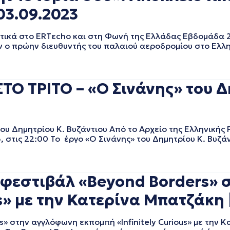
03.09.2023
στικά στο ERTεcho και στη Φωνή της Ελλάδας Εβδομάδα 
ν ο πρώην διευθυντής του παλαιού αεροδρομίου στο Ελλην
Ο ΤΡΙΤΟ – «Ο Σινάνης» του Δ
υ Δημητρίου Κ. Βυζάντιου Από το Αρχείο της Ελληνικής
 στις 22:00 Το έργο «Ο Σινάνης» του Δημητρίου Κ. Βυζά
 φεστιβάλ «Beyond Borders»
s» με την Κατερίνα Μπατζάκη 
 στην αγγλόφωνη εκπομπή «Infinitely Curious» με την 