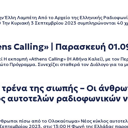
 Έλλη Λαμπέτη Από το Αρχείο της Ελληνικής Ραδιοφωνί
00 Την Κυριακή 3 Σεπτεμβρίου 2023 συμπληρώνονται 40 χ
 Calling» | Παρασκευή 01.0
 εκπομπή «Athens Calling» (Η Αθήνα Καλεί), με τον Πε
ώτο Πρόγραμμα. Συνεχίζει σταθερά τον Διάλογο για τα μ
τρένα της σιωπής – Οι άνθρω
ς αυτοτελών ραδιοφωνικών ν
νθρωποι πίσω από το Ολοκαύτωμα» Νέος κύκλος αυτοτε
επτεμβρίου 2023, στις 13:00 Η Φωνή της Ελλάδας παρου