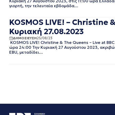
Κυριακή 27 Αυγούστου 2023, στις 11:00 ώρα Ελλάδας
ΦΕΒΡΟΥΑΡΙΟΣ 2019
γιορτή, την τελευταία εβδομάδα...
ΙΑΝΟΥΑΡΙΟΣ 2019
ΔΕΚΕΜΒΡΙΟΣ 2018
ΝΟΕΜΒΡΙΟΣ 2018
KOSMOS LIVE! – Christine & 
ΟΚΤΩΒΡΙΟΣ 2018
Κυριακή 27.08.2023
ΣΕΠΤΕΜΒΡΙΟΣ 2018
ΑΥΓΟΥΣΤΟΣ 2018
ΔΗΜΟΣΙΕΥΣΗ
25/08/23
KOSMOS LIVE! Christine & The Queens – Live at BBC
ΙΟΥΛΙΟΣ 2018
ώρα 24:00 Την Κυριακή 27 Αυγούστου 2023, ακριβώς
ΙΟΥΝΙΟΣ 2018
EBU, μεταδίδει...
ΜΑΙΟΣ 2018
ΑΠΡΙΛΙΟΣ 2018
ΜΑΡΤΙΟΣ 2018
ΦΕΒΡΟΥΑΡΙΟΣ 2018
ΙΑΝΟΥΑΡΙΟΣ 2018
ΔΕΚΕΜΒΡΙΟΣ 2017
ΝΟΕΜΒΡΙΟΣ 2017
ΟΚΤΩΒΡΙΟΣ 2017
ΣΕΠΤΕΜΒΡΙΟΣ 2017
ΑΥΓΟΥΣΤΟΣ 2017
ΙΟΥΛΙΟΣ 2017