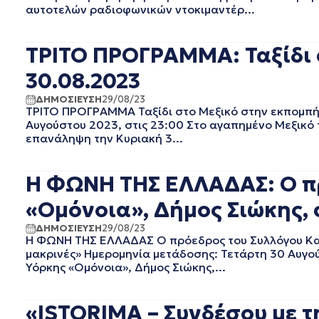
ΜΑΙΟΣ 2022
αυτοτελών ραδιοφωνικών ντοκιμαντέρ...
ΑΠΡΙΛΙΟΣ 2022
ΜΑΡΤΙΟΣ 2022
ΤΡΙΤΟ ΠΡΟΓΡΑΜΜΑ: Ταξίδι σ
ΦΕΒΡΟΥΑΡΙΟΣ 2022
ΙΑΝΟΥΑΡΙΟΣ 2022
30.08.2023
ΔΕΚΕΜΒΡΙΟΣ 2021
ΔΗΜΟΣΙΕΥΣΗ
29/08/23
ΝΟΕΜΒΡΙΟΣ 2021
ΤΡΙΤΟ ΠΡΟΓΡΑΜΜΑ Ταξίδι στο Μεξικό στην εκπομπή 
ΟΚΤΩΒΡΙΟΣ 2021
Αυγούστου 2023, στις 23:00 Στο αγαπημένο Μεξικό τα
ΣΕΠΤΕΜΒΡΙΟΣ 2021
επανάληψη την Κυριακή 3...
ΑΥΓΟΥΣΤΟΣ 2021
ΙΟΥΛΙΟΣ 2021
Η ΦΩΝΗ ΤΗΣ ΕΛΛΑΔΑΣ: Ο π
ΙΟΥΝΙΟΣ 2021
ΜΑΙΟΣ 2021
«Ομόνοια», Δήμος Σιώκης, 
ΑΠΡΙΛΙΟΣ 2021
ΔΗΜΟΣΙΕΥΣΗ
29/08/23
ΜΑΡΤΙΟΣ 2021
Η ΦΩΝΗ ΤΗΣ ΕΛΛΑΔΑΣ Ο πρόεδρος του Συλλόγου Κασ
ΦΕΒΡΟΥΑΡΙΟΣ 2021
μακρινές» Ημερομηνία μετάδοσης: Τετάρτη 30 Αυγού
Υόρκης «Ομόνοια», Δήμος Σιώκης,...
ΙΑΝΟΥΑΡΙΟΣ 2021
ΔΕΚΕΜΒΡΙΟΣ 2020
ΝΟΕΜΒΡΙΟΣ 2020
«ISTORIMA – Συνδέσου με τ
ΟΚΤΩΒΡΙΟΣ 2020