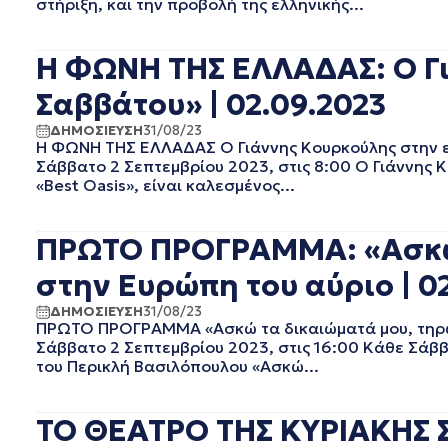
στήριξη, και την προβολή της ελληνικής...
EΡΤ1
ΑΥΓΟΥΣΤΟΣ 2025
EΡΤ2 ΣΠΟΡ
ΙΟΥΛΙΟΣ 2025
EΡΤ3
ΙΟΥΝΙΟΣ 2025
Η ΦΩΝΗ ΤΗΣ ΕΛΛΑΔΑΣ: Ο Γι
EΡΤNEWS
ΜΑΙΟΣ 2025
Σαββάτου» | 02.09.2023
ΑΘΛΗΤΙΚΑ
ΑΠΡΙΛΙΟΣ 2025
ΓΕΝΙΚΗ
ΜΑΡΤΙΟΣ 2025
ΔΗΜΟΣΙΕΥΣΗ
31/08/23
ΓΡΑΦΕΙΟ ΤΥΠΟΥ ΕΡΤ
ΦΕΒΡΟΥΑΡΙΟΣ 2025
Η ΦΩΝΗ ΤΗΣ ΕΛΛΑΔΑΣ Ο Γιάννης Κουρκούλης στην ε
Σάββατο 2 Σεπτεμβρίου 2023, στις 8:00 Ο Γιάννης 
ΚΙΝΗΜΑΤΟΓΡΑΦΙΚΕΣ
ΙΑΝΟΥΑΡΙΟΣ 2025
ΤΑΙΝΙΕΣ
«Best Oasis», είναι καλεσμένος...
ΔΕΚΕΜΒΡΙΟΣ 2024
ΠΟΛΙΤΙΚΗ
ΝΟΕΜΒΡΙΟΣ 2024
ΠΟΛΙΤΙΣΜΟΣ
ΟΚΤΩΒΡΙΟΣ 2024
ΠΡΩΤΟ ΠΡΟΓΡΑΜΜΑ: «Ασκώ τ
ΤΗΛΕΟΡΑΣΗ
ΣΕΠΤΕΜΒΡΙΟΣ 2024
στην Ευρώπη του αύριο | 0
ΑΥΓΟΥΣΤΟΣ 2024
ΙΟΥΛΙΟΣ 2024
ΔΗΜΟΣΙΕΥΣΗ
31/08/23
ΠΡΩΤΟ ΠΡΟΓΡΑΜΜΑ «Ασκώ τα δικαιώματά μου, τηρώ 
ΙΟΥΝΙΟΣ 2024
Σάββατο 2 Σεπτεμβρίου 2023, στις 16:00 Κάθε Σάββ
ΜΑΙΟΣ 2024
του Περικλή Βασιλόπουλου «Ασκώ...
ΑΠΡΙΛΙΟΣ 2024
ΜΑΡΤΙΟΣ 2024
ΦΕΒΡΟΥΑΡΙΟΣ 2024
ΤΟ ΘΕΑΤΡΟ ΤΗΣ ΚΥΡΙΑΚΗΣ Σ
ΙΑΝΟΥΑΡΙΟΣ 2024