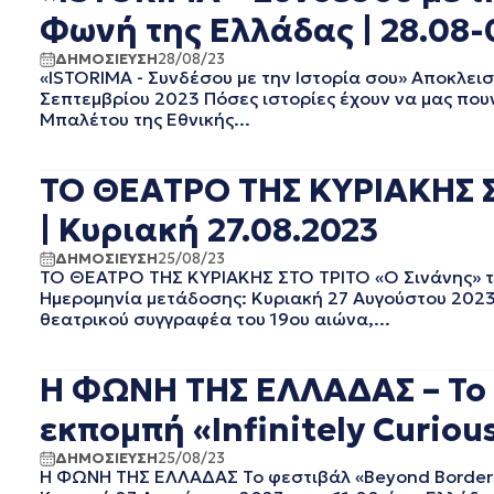
Φωνή της Ελλάδας | 28.08-
ΣΕΠΤΕΜΒΡΙΟΣ 2020
ΑΥΓΟΥΣΤΟΣ 2020
ΔΗΜΟΣΙΕΥΣΗ
28/08/23
ΙΟΥΛΙΟΣ 2020
«ISTORIMA - Συνδέσου με την Ιστορία σου» Αποκλει
ΙΟΥΝΙΟΣ 2020
Σεπτεμβρίου 2023 Πόσες ιστορίες έχουν να μας που
Μπαλέτου της Εθνικής...
ΜΑΙΟΣ 2020
ΑΠΡΙΛΙΟΣ 2020
ΜΑΡΤΙΟΣ 2020
ΤΟ ΘΕΑΤΡΟ ΤΗΣ ΚΥΡΙΑΚΗΣ ΣΤ
ΦΕΒΡΟΥΑΡΙΟΣ 2020
| Κυριακή 27.08.2023
ΙΑΝΟΥΑΡΙΟΣ 2020
ΔΕΚΕΜΒΡΙΟΣ 2019
ΔΗΜΟΣΙΕΥΣΗ
25/08/23
ΝΟΕΜΒΡΙΟΣ 2019
ΤΟ ΘΕΑΤΡΟ ΤΗΣ ΚΥΡΙΑΚΗΣ ΣΤΟ ΤΡΙΤΟ «Ο Σινάνης» το
Ημερομηνία μετάδοσης: Κυριακή 27 Αυγούστου 2023,
ΟΚΤΩΒΡΙΟΣ 2019
θεατρικού συγγραφέα του 19ου αιώνα,...
ΣΕΠΤΕΜΒΡΙΟΣ 2019
ΑΥΓΟΥΣΤΟΣ 2019
ΙΟΥΛΙΟΣ 2019
Η ΦΩΝΗ ΤΗΣ ΕΛΛΑΔΑΣ – Το
ΙΟΥΝΙΟΣ 2019
εκπομπή «Infinitely Curiou
ΜΑΙΟΣ 2019
ΑΠΡΙΛΙΟΣ 2019
ΔΗΜΟΣΙΕΥΣΗ
25/08/23
Η ΦΩΝΗ ΤΗΣ ΕΛΛΑΔΑΣ Το φεστιβάλ «Beyond Borders»
ΜΑΡΤΙΟΣ 2019