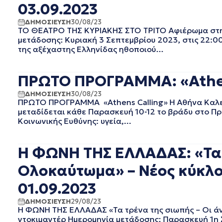
03.09.2023
ΔΕΚΕΜΒΡΙΟΣ 2023
ΝΟΕΜΒΡΙΟΣ 2023
ΔΗΜΟΣΙΕΥΣΗ
30/08/23
ΤΟ ΘΕΑΤΡΟ ΤΗΣ ΚΥΡΙΑΚΗΣ ΣΤΟ ΤΡΙΤΟ Αφιέρωμα στην
ΟΚΤΩΒΡΙΟΣ 2023
μετάδοσης: Κυριακή 3 Σεπτεμβρίου 2023, στις 22:
ΣΕΠΤΕΜΒΡΙΟΣ 2023
της αξέχαστης Ελληνίδας ηθοποιού...
ΑΥΓΟΥΣΤΟΣ 2023
ΙΟΥΛΙΟΣ 2023
ΠΡΩΤΟ ΠΡΟΓΡΑΜΜΑ: «Athens
ΙΟΥΝΙΟΣ 2023
ΜΑΙΟΣ 2023
ΔΗΜΟΣΙΕΥΣΗ
30/08/23
ΑΠΡΙΛΙΟΣ 2023
ΠΡΩΤΟ ΠΡΟΓΡΑΜΜΑ «Athens Calling» Η Αθήνα Καλεί Η
μεταδίδεται κάθε Παρασκευή 10-12 το βράδυ στο Πρ
ΜΑΡΤΙΟΣ 2023
Κοινωνικής Ευθύνης: υγεία,...
ΦΕΒΡΟΥΑΡΙΟΣ 2023
ΙΑΝΟΥΑΡΙΟΣ 2023
ΔΕΚΕΜΒΡΙΟΣ 2022
Η ΦΩΝΗ ΤΗΣ ΕΛΛΑΔΑΣ: «Τα 
ΝΟΕΜΒΡΙΟΣ 2022
Ολοκαύτωμα» – Νέος κύκλο
ΟΚΤΩΒΡΙΟΣ 2022
ΣΕΠΤΕΜΒΡΙΟΣ 2022
01.09.2023
ΑΥΓΟΥΣΤΟΣ 2022
ΔΗΜΟΣΙΕΥΣΗ
29/08/23
ΙΟΥΛΙΟΣ 2022
Η ΦΩΝΗ ΤΗΣ ΕΛΛΑΔΑΣ «Τα τρένα της σιωπής – Οι ά
ΙΟΥΝΙΟΣ 2022
ντοκιμαντέρ Ημερομηνία μετάδοσης: Παρασκευή 1η Σ