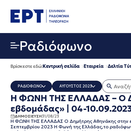
Μετάβαση
σε
περιεχόμενο
Ραδιόφωνο
Βρίσκεστε εδώ:
Κεντρική σελίδα
Εταιρεία
Δελτία Τύ
Αναζήτη
ΡΑΔΙΟΦΩΝΟ
ΑΥΓΟΥΣΤΟΣ 2023
Η ΦΩΝΗ ΤΗΣ ΕΛΛΑΔΑΣ – Ο 
ΟΛΑ
ΟΛΑ
ERT COSMOS
ΔΕΚΕΜΒΡΙΟΣ 2025
εβδομάδας» | 04-10.09.202
ERTECHO
ΝΟΕΜΒΡΙΟΣ 2025
ΔΗΜΟΣΙΕΥΣΗ
31/08/23
ERTFLIX
ΟΚΤΩΒΡΙΟΣ 2025
Η ΦΩΝΗ ΤΗΣ ΕΛΛΑΔΑΣ Ο Δημήτρης Αθηνάκης στην εκ
EUROVISION - EBU
ΣΕΠΤΕΜΒΡΙΟΣ 2025
Σεπτεμβρίου 2023 Η Φωνή της Ελλάδας,το ραδιόφωνο