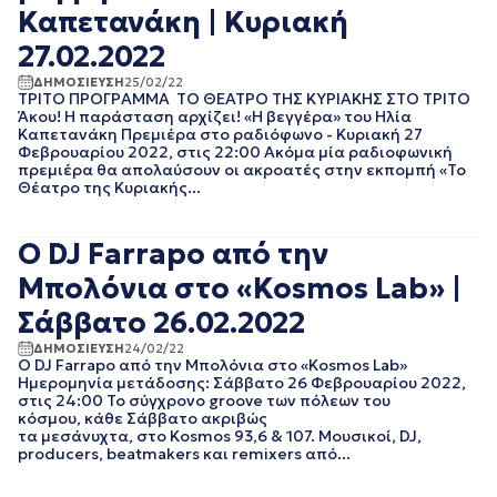
Καπετανάκη | Κυριακή
ΙΑΝΟΥΑΡΙΟΣ 2020
ΔΕΚΕΜΒΡΙΟΣ 2019
27.02.2022
ΝΟΕΜΒΡΙΟΣ 2019
ΔΗΜΟΣΙΕΥΣΗ
25/02/22
ΟΚΤΩΒΡΙΟΣ 2019
ΤΡΙΤΟ ΠΡΟΓΡΑΜΜΑ ΤΟ ΘΕΑΤΡΟ ΤΗΣ ΚΥΡΙΑΚΗΣ ΣΤΟ ΤΡΙΤΟ
ΣΕΠΤΕΜΒΡΙΟΣ 2019
Άκου! Η παράσταση αρχίζει! «Η βεγγέρα» του Ηλία
Καπετανάκη Πρεμιέρα στο ραδιόφωνο - Κυριακή 27
ΑΥΓΟΥΣΤΟΣ 2019
Φεβρουαρίου 2022, στις 22:00 Ακόμα μία ραδιοφωνική
ΙΟΥΛΙΟΣ 2019
πρεμιέρα θα απολαύσουν οι ακροατές στην εκπομπή «Το
ΙΟΥΝΙΟΣ 2019
Θέατρο της Κυριακής...
ΜΑΙΟΣ 2019
ΑΠΡΙΛΙΟΣ 2019
Ο DJ Farrapo από την
ΜΑΡΤΙΟΣ 2019
ΦΕΒΡΟΥΑΡΙΟΣ 2019
Μπολόνια στο «Kosmos Lab» |
ΙΑΝΟΥΑΡΙΟΣ 2019
Σάββατο 26.02.2022
ΔΕΚΕΜΒΡΙΟΣ 2018
ΝΟΕΜΒΡΙΟΣ 2018
ΔΗΜΟΣΙΕΥΣΗ
24/02/22
Ο DJ Farrapo από την Μπολόνια στο «Kosmos Lab»
ΟΚΤΩΒΡΙΟΣ 2018
Ημερομηνία μετάδοσης: Σάββατο 26 Φεβρουαρίου 2022,
ΣΕΠΤΕΜΒΡΙΟΣ 2018
στις 24:00 Το σύγχρονο groove των πόλεων του
ΑΥΓΟΥΣΤΟΣ 2018
κόσμου, κάθε Σάββατο ακριβώς
τα μεσάνυχτα, στο Kosmos 93,6 & 107. Μουσικοί, DJ,
ΙΟΥΛΙΟΣ 2018
producers, beatmakers και remixers από...
ΙΟΥΝΙΟΣ 2018
ΜΑΙΟΣ 2018