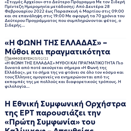
ΙΟΥΛΙΟΣ 2016
«Στιγμές Αρχείου» στο Δεύτερο Πρόγραμμα Με τον Σιδερή
Πρίντεζη Ημερομηνία μετάδοσης: Από Δευτέρα 28
ΙΟΥΝΙΟΣ 2016
Φεβρουαρίου 2022 έως Παρασκευή 4 Μαρτίου στις 09:00
και σε επανάληψη στις 19:00 Με αφορμή τα 70 χρόνια του
Δεύτερου Προγράμματος που συμπληρώνονται φέτος, ο
Σιδερής...
«Η ΦΩΝΗ ΤΗΣ ΕΛΛΑΔΑΣ» –
Μύθοι και πραγματικότητα
ΔΗΜΟΣΙΕΥΣΗ
23/02/22
«Η ΦΩΝΗ ΤΗΣ ΕΛΛΑΔΑΣ» ΜΥΘΟΙ ΚΑΙ ΠΡΑΓΜΑΤΙΚΟΤΗΤΑ Πιο
δυνατά από ποτέ ακούγεται σήμερα «Η Φωνή της
Ελλάδας», με το σήμα της να φτάνει σε όλο τον κόσμο και
τους Έλληνες ομογενείς να ενημερώνονται από τις
εκπομπές της με πολλούς και διαφορετικούς τρόπους. Η
φιλολογία...
Η Εθνική Συμφωνική Ορχήστρα
της ΕΡΤ παρουσιάζει την
«Πρώτη Συμφωνία» του