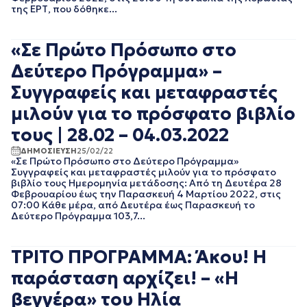
ΝΟΕΜΒΡΙΟΣ 2021
της ΕΡΤ, που δόθηκε...
ΟΚΤΩΒΡΙΟΣ 2021
ΣΕΠΤΕΜΒΡΙΟΣ 2021
«Σε Πρώτο Πρόσωπο στο
ΑΥΓΟΥΣΤΟΣ 2021
ΙΟΥΛΙΟΣ 2021
Δεύτερο Πρόγραμμα» –
ΙΟΥΝΙΟΣ 2021
Συγγραφείς και μεταφραστές
ΜΑΙΟΣ 2021
ΑΠΡΙΛΙΟΣ 2021
μιλούν για το πρόσφατο βιβλίο
ΜΑΡΤΙΟΣ 2021
τους | 28.02 – 04.03.2022
ΦΕΒΡΟΥΑΡΙΟΣ 2021
ΙΑΝΟΥΑΡΙΟΣ 2021
ΔΗΜΟΣΙΕΥΣΗ
25/02/22
«Σε Πρώτο Πρόσωπο στο Δεύτερο Πρόγραμμα»
ΔΕΚΕΜΒΡΙΟΣ 2020
Συγγραφείς και μεταφραστές μιλούν για το πρόσφατο
ΝΟΕΜΒΡΙΟΣ 2020
βιβλίο τους Ημερομηνία μετάδοσης: Από τη Δευτέρα 28
ΟΚΤΩΒΡΙΟΣ 2020
Φεβρουαρίου έως την Παρασκευή 4 Μαρτίου 2022, στις
ΣΕΠΤΕΜΒΡΙΟΣ 2020
07:00 Κάθε μέρα, από Δευτέρα έως Παρασκευή το
Δεύτερο Πρόγραμμα 103,7...
ΑΥΓΟΥΣΤΟΣ 2020
ΙΟΥΛΙΟΣ 2020
ΙΟΥΝΙΟΣ 2020
ΤΡΙΤΟ ΠΡΟΓΡΑΜΜΑ: Άκου! Η
ΜΑΙΟΣ 2020
παράσταση αρχίζει! – «Η
ΑΠΡΙΛΙΟΣ 2020
ΜΑΡΤΙΟΣ 2020
βεγγέρα» του Ηλία
ΦΕΒΡΟΥΑΡΙΟΣ 2020