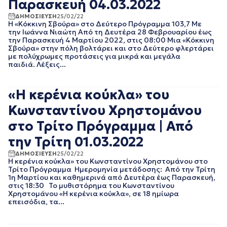
Παρασκευή 04.03.2022
EΡΤNEWS
ΜΑΙΟΣ 2025
ΔΗΜΟΣΙΕΥΣΗ
25/02/22
ΑΘΛΗΤΙΚΑ
ΑΠΡΙΛΙΟΣ 2025
Η «Κόκκινη Σβούρα» στο Δεύτερο Πρόγραμμα 103,7 Με
ΓΕΝΙΚΗ
ΜΑΡΤΙΟΣ 2025
την Ιωάννα Νιαώτη Από τη Δευτέρα 28 Φεβρουαρίου έως
την Παρασκευή 4 Μαρτίου 2022, στις 08:00 Μια «Κόκκινη
ΓΡΑΦΕΙΟ ΤΥΠΟΥ
ΦΕΒΡΟΥΑΡΙΟΣ 2025
ΕΡΤ
Σβούρα» στην πόλη βολτάρει και στο Δεύτερο φλερτάρει
ΙΑΝΟΥΑΡΙΟΣ 2025
με πολύχρωμες προτάσεις για μικρά και μεγάλα
ΚΙΝΗΜΑΤΟΓΡΑΦΙΚΕΣ
ΔΕΚΕΜΒΡΙΟΣ 2024
παιδιά. Λέξεις...
ΤΑΙΝΙΕΣ
ΝΟΕΜΒΡΙΟΣ 2024
ΠΟΛΙΤΙΚΗ
ΟΚΤΩΒΡΙΟΣ 2024
ΠΟΛΙΤΙΣΜΟΣ
«Η κερένια κούκλα» του
ΣΕΠΤΕΜΒΡΙΟΣ 2024
ΤΗΛΕΟΡΑΣΗ
ΑΥΓΟΥΣΤΟΣ 2024
Κωνσταντίνου Χρηστομάνου
ΙΟΥΛΙΟΣ 2024
στο Τρίτο Πρόγραμμα | Από
ΙΟΥΝΙΟΣ 2024
ΜΑΙΟΣ 2024
την Τρίτη 01.03.2022
ΑΠΡΙΛΙΟΣ 2024
ΔΗΜΟΣΙΕΥΣΗ
25/02/22
ΜΑΡΤΙΟΣ 2024
Η κερένια κούκλα» του Κωνσταντίνου Χρηστομάνου στο
ΦΕΒΡΟΥΑΡΙΟΣ 2024
Τρίτο Πρόγραμμα Ημερομηνία μετάδοσης: Aπό την Τρίτη
1η Μαρτίου και καθημερινά από Δευτέρα έως Παρασκευή,
ΙΑΝΟΥΑΡΙΟΣ 2024
στις 18:30 Το μυθιστόρημα του Κωνσταντίνου
ΔΕΚΕΜΒΡΙΟΣ 2023
Χρηστομάνου «Η κερένια κούκλα», σε 18 ημίωρα
ΝΟΕΜΒΡΙΟΣ 2023
επεισόδια, τα...
ΟΚΤΩΒΡΙΟΣ 2023
ΣΕΠΤΕΜΒΡΙΟΣ 2023