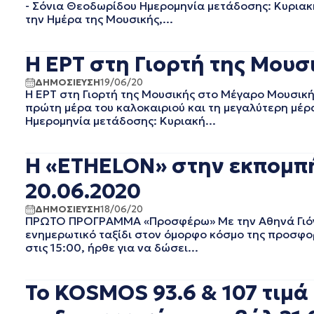
- Σόνια Θεοδωρίδου Ημερομηνία μετάδοσης: Κυριακή
ΔΕΚΕΜΒΡΙΟΣ 2023
την Ημέρα της Μουσικής,...
ΝΟΕΜΒΡΙΟΣ 2023
ΟΚΤΩΒΡΙΟΣ 2023
Η ΕΡΤ στη Γιορτή της Μου
ΣΕΠΤΕΜΒΡΙΟΣ 2023
ΑΥΓΟΥΣΤΟΣ 2023
ΔΗΜΟΣΙΕΥΣΗ
19/06/20
ΙΟΥΛΙΟΣ 2023
Η ΕΡΤ στη Γιορτή της Μουσικής στο Μέγαρο Μουσική
πρώτη μέρα του καλοκαιριού και τη μεγαλύτερη μέρ
ΙΟΥΝΙΟΣ 2023
Ημερομηνία μετάδοσης: Κυριακή...
ΜΑΙΟΣ 2023
ΑΠΡΙΛΙΟΣ 2023
ΜΑΡΤΙΟΣ 2023
Η «ETHELON» στην εκπομπ
ΦΕΒΡΟΥΑΡΙΟΣ 2023
20.06.2020
ΙΑΝΟΥΑΡΙΟΣ 2023
ΔΕΚΕΜΒΡΙΟΣ 2022
ΔΗΜΟΣΙΕΥΣΗ
18/06/20
ΠΡΩΤΟ ΠΡΟΓΡΑΜΜΑ «Προσφέρω» Με την Αθηνά Γιόγι
ΝΟΕΜΒΡΙΟΣ 2022
ενημερωτικό ταξίδι στον όμορφο κόσμο της προσφο
ΟΚΤΩΒΡΙΟΣ 2022
στις 15:00, ήρθε για να δώσει...
ΣΕΠΤΕΜΒΡΙΟΣ 2022
ΑΥΓΟΥΣΤΟΣ 2022
To KOSMOS 93.6 & 107 τιμ
ΙΟΥΛΙΟΣ 2022
ΙΟΥΝΙΟΣ 2022