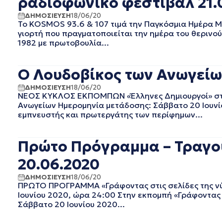
ραδιοφωνικό φεστιβάλ 21.
ΜΑΙΟΣ 2022
ΑΠΡΙΛΙΟΣ 2022
ΔΗΜΟΣΙΕΥΣΗ
18/06/20
To KOSMOS 93.6 & 107 τιμά την Παγκόσμια Ημέρα Μο
ΜΑΡΤΙΟΣ 2022
γιορτή που πραγματοποιείται την ημέρα του θερινού
ΦΕΒΡΟΥΑΡΙΟΣ 2022
1982 με πρωτοβουλία...
ΙΑΝΟΥΑΡΙΟΣ 2022
ΔΕΚΕΜΒΡΙΟΣ 2021
Ο Λουδοβίκος των Ανωγείω
ΝΟΕΜΒΡΙΟΣ 2021
ΟΚΤΩΒΡΙΟΣ 2021
ΔΗΜΟΣΙΕΥΣΗ
18/06/20
ΣΕΠΤΕΜΒΡΙΟΣ 2021
ΝΕΟΣ ΚΥΚΛΟΣ ΕΚΠΟΜΠΩΝ «Έλληνες Δημιουργοί» στο
Ανωγείων Ημερομηνία μετάδοσης: Σάββατο 20 Ιουνί
ΑΥΓΟΥΣΤΟΣ 2021
εμπνευστής και πρωτεργάτης των περίφημων...
ΙΟΥΛΙΟΣ 2021
ΙΟΥΝΙΟΣ 2021
ΜΑΙΟΣ 2021
Πρώτο Πρόγραμμα – Τραγού
ΑΠΡΙΛΙΟΣ 2021
20.06.2020
ΜΑΡΤΙΟΣ 2021
ΦΕΒΡΟΥΑΡΙΟΣ 2021
ΔΗΜΟΣΙΕΥΣΗ
18/06/20
ΠΡΩΤΟ ΠΡΟΓΡΑΜΜΑ «Γράφοντας στις σελίδες της νύχ
ΙΑΝΟΥΑΡΙΟΣ 2021
Ιουνίου 2020, ώρα 24:00 Στην εκπομπή «Γράφοντας 
ΔΕΚΕΜΒΡΙΟΣ 2020
Σάββατο 20 Ιουνίου 2020...
ΝΟΕΜΒΡΙΟΣ 2020
ΟΚΤΩΒΡΙΟΣ 2020