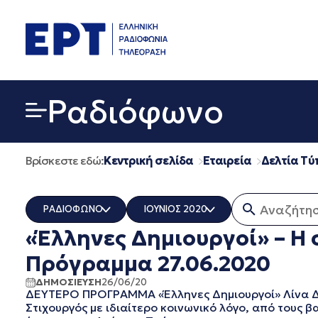
Μετάβαση
σε
περιεχόμενο
Ραδιόφωνο
Βρίσκεστε εδώ:
Κεντρική σελίδα
Εταιρεία
Δελτία Τύ
Αναζήτηση 
ΡΑΔΙΟΦΩΝΟ
ΙΟΥΝΙΟΣ 2020
«Έλληνες Δημιουργοί» – Η
ΟΛΑ
ΟΛΑ
ERT COSMOS
ΔΕΚΕΜΒΡΙΟΣ 2025
Πρόγραμμα 27.06.2020
ERTECHO
ΝΟΕΜΒΡΙΟΣ 2025
ΔΗΜΟΣΙΕΥΣΗ
26/06/20
ERTFLIX
ΟΚΤΩΒΡΙΟΣ 2025
ΔΕΥΤΕΡΟ ΠΡΟΓΡΑΜΜΑ «Έλληνες Δημιουργοί» Λίνα Δη
EUROVISION - EBU
ΣΕΠΤΕΜΒΡΙΟΣ 2025
Στιχουργός με ιδιαίτερο κοινωνικό λόγο, από τους