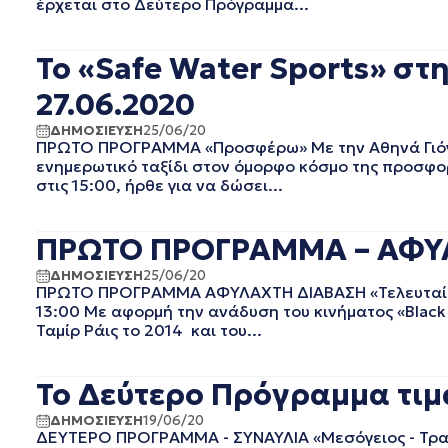
έρχεται στο Δεύτερο Πρόγραμμα...
EΡΤ1
ΑΥΓΟΥΣΤΟΣ 2025
EΡΤ2 ΣΠΟΡ
ΙΟΥΛΙΟΣ 2025
EΡΤ3
ΙΟΥΝΙΟΣ 2025
Το «Safe Water Sports» σ
EΡΤNEWS
ΜΑΙΟΣ 2025
27.06.2020
ΑΘΛΗΤΙΚΑ
ΑΠΡΙΛΙΟΣ 2025
ΓΕΝΙΚΗ
ΜΑΡΤΙΟΣ 2025
ΔΗΜΟΣΙΕΥΣΗ
25/06/20
ΓΡΑΦΕΙΟ ΤΥΠΟΥ ΕΡΤ
ΦΕΒΡΟΥΑΡΙΟΣ 2025
ΠΡΩΤΟ ΠΡΟΓΡΑΜΜΑ «Προσφέρω» Με την Αθηνά Γιόγι
ενημερωτικό ταξίδι στον όμορφο κόσμο της προσφο
ΚΙΝΗΜΑΤΟΓΡΑΦΙΚΕΣ
ΙΑΝΟΥΑΡΙΟΣ 2025
ΤΑΙΝΙΕΣ
στις 15:00, ήρθε για να δώσει...
ΔΕΚΕΜΒΡΙΟΣ 2024
ΠΟΛΙΤΙΚΗ
ΝΟΕΜΒΡΙΟΣ 2024
ΠΟΛΙΤΙΣΜΟΣ
ΟΚΤΩΒΡΙΟΣ 2024
ΠΡΩΤΟ ΠΡΟΓΡΑΜΜΑ – ΑΦΥΛΑ
ΤΗΛΕΟΡΑΣΗ
ΣΕΠΤΕΜΒΡΙΟΣ 2024
ΔΗΜΟΣΙΕΥΣΗ
25/06/20
ΑΥΓΟΥΣΤΟΣ 2024
ΠΡΩΤΟ ΠΡΟΓΡΑΜΜΑ ΑΦΥΛΑΧΤΗ ΔΙΑΒΑΣΗ «Τελευταία α
ΙΟΥΛΙΟΣ 2024
13:00 Με αφορμή την ανάδυση του κινήματος «Black L
ΙΟΥΝΙΟΣ 2024
Ταμίρ Ράις το 2014 και του...
ΜΑΙΟΣ 2024
ΑΠΡΙΛΙΟΣ 2024
Το Δεύτερο Πρόγραμμα τιμ
ΜΑΡΤΙΟΣ 2024
ΦΕΒΡΟΥΑΡΙΟΣ 2024
ΔΗΜΟΣΙΕΥΣΗ
19/06/20
ΔΕΥΤΕΡΟ ΠΡΟΓΡΑΜΜΑ - ΣΥΝΑΥΛΙΑ «Μεσόγειος - Τρα
ΙΑΝΟΥΑΡΙΟΣ 2024