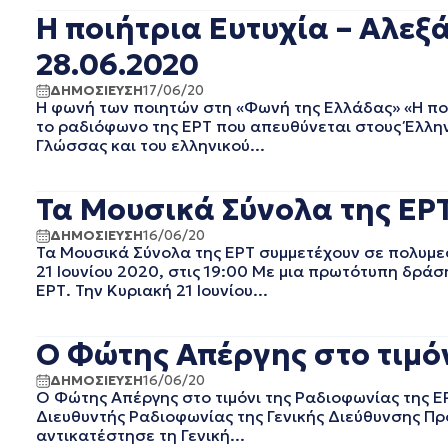
ΣΕΠΤΕΜΒΡΙΟΣ 2020
Η ποιήτρια Ευτυχία – Αλεξ
ΑΥΓΟΥΣΤΟΣ 2020
28.06.2020
ΙΟΥΛΙΟΣ 2020
ΙΟΥΝΙΟΣ 2020
ΔΗΜΟΣΙΕΥΣΗ
17/06/20
Η φωνή των ποιητών στη «Φωνή της Ελλάδας» «Η πο
ΜΑΙΟΣ 2020
το ραδιόφωνο της ΕΡΤ που απευθύνεται στους Έλληνε
ΑΠΡΙΛΙΟΣ 2020
Γλώσσας και του ελληνικού...
ΜΑΡΤΙΟΣ 2020
ΦΕΒΡΟΥΑΡΙΟΣ 2020
Τα Μουσικά Σύνολα της ΕΡ
ΙΑΝΟΥΑΡΙΟΣ 2020
ΔΕΚΕΜΒΡΙΟΣ 2019
ΔΗΜΟΣΙΕΥΣΗ
16/06/20
ΝΟΕΜΒΡΙΟΣ 2019
Τα Μουσικά Σύνολα της ΕΡΤ συμμετέχουν σε πολυμ
21 Ιουνίου 2020, στις 19:00 Με μια πρωτότυπη δρά
ΟΚΤΩΒΡΙΟΣ 2019
ΕΡΤ. Την Κυριακή 21 Ιουνίου...
ΣΕΠΤΕΜΒΡΙΟΣ 2019
ΑΥΓΟΥΣΤΟΣ 2019
ΙΟΥΛΙΟΣ 2019
Ο Φώτης Απέργης στο τιμόν
ΙΟΥΝΙΟΣ 2019
ΔΗΜΟΣΙΕΥΣΗ
16/06/20
ΜΑΙΟΣ 2019
Ο Φώτης Απέργης στο τιμόνι της Ραδιοφωνίας της Ε
ΑΠΡΙΛΙΟΣ 2019
Διευθυντής Ραδιοφωνίας της Γενικής Διεύθυνσης Προ
ΜΑΡΤΙΟΣ 2019
αντικατέστησε τη Γενική...